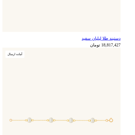
دستبند طلا لیلیان سفید
4,704,357
تومان
18,817,427
تومان
آماده ارسال