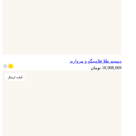
دستبند طلا فلامینگو و مروارید
18,908,069
تومان
آماده ارسال