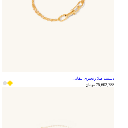
دستبند طلا زنجیری تیفانی
18,900,697
تومان
75,602,788
تومان