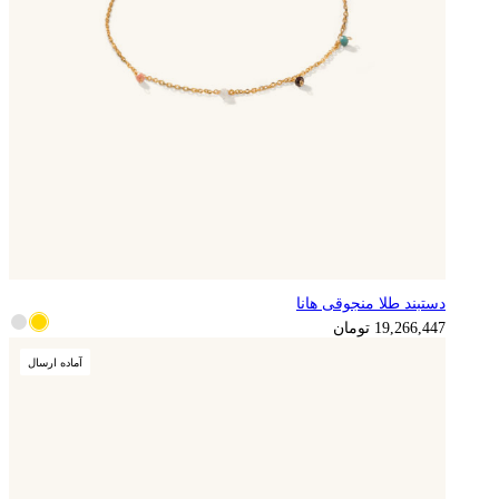
دستبند طلا منجوقی هانا
4,816,612
تومان
19,266,447
تومان
آماده ارسال