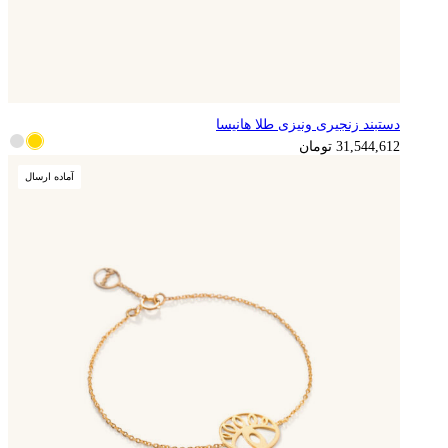
دستبند زنجیری ونیزی طلا هانیسا
7,886,153
تومان
31,544,612
تومان
آماده ارسال