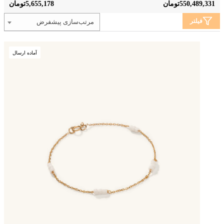
5,655,178
550,489,331
تومان
تومان
فیلتر
مرتب‌سازی پیشفرض
آماده ارسال