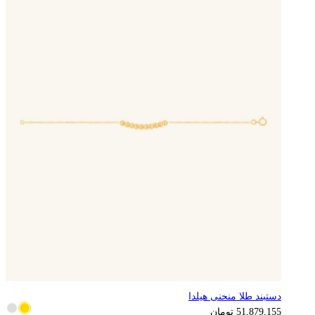
دستبند طلا منحنی هیلدا
12,969,789
تومان
51,879,155
تومان