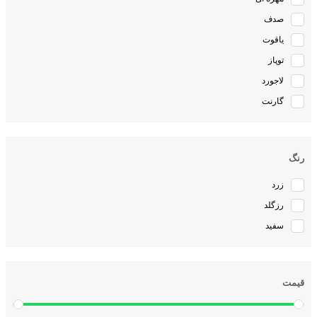
صدف
یاقوت
توپاز
لاجورد
گارنت
رنگ
زرد
رزگلد
سفید
قیمت