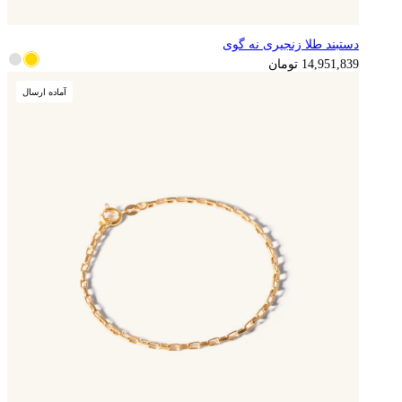
دستبند طلا زنجیری نه گوی
3,737,960
تومان
14,951,839
تومان
آماده ارسال