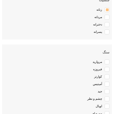
جنسیت
زنانه
مردانه
دخترانه
پسرانه
سنگ
مروارید
فیروزه
کوارتز
آمیتیس
جید
چشم و نظر
اوپال
مهره ای