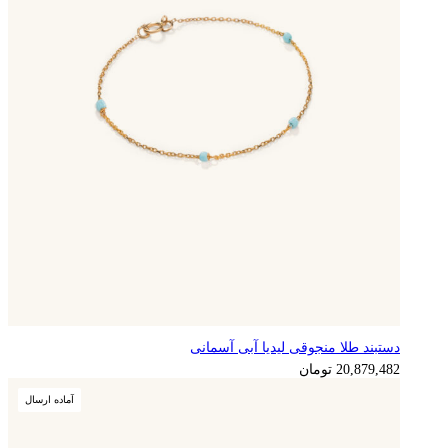
دستبند طلا منجوقی لیدیا آبی آسمانی
5,219,871
تومان
20,879,482
تومان
آماده ارسال