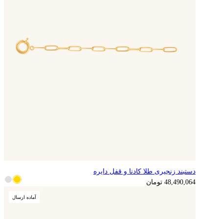
دستبند زنجیری طلا کادنا و قفل دایره
12,122,516
تومان
48,490,064
تومان
آماده ارسال