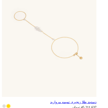
دستبند طلا زنجیری تمیمه مروارید
45,211,637
تومان