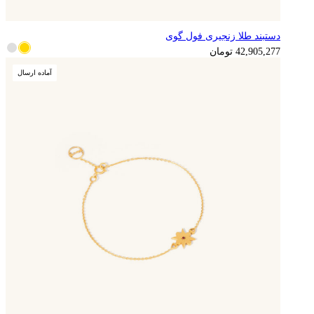
دستبند طلا زنجیری فول گوی
10,726,319
تومان
42,905,277
تومان
آماده ارسال