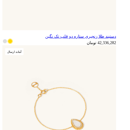
دستبند طلا زنجیری ستاره دو قلب تک نگین
10,584,071
تومان
42,336,282
تومان
آماده ارسال