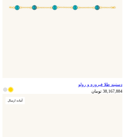
دستبند طلا فیروزه و رولو
9,541,971
تومان
38,167,884
تومان
آماده ارسال