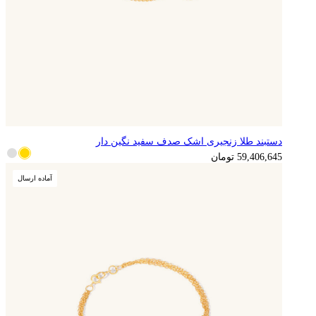
دستبند طلا زنجیری اشک صدف سفید نگین دار
14,851,661
تومان
59,406,645
تومان
آماده ارسال