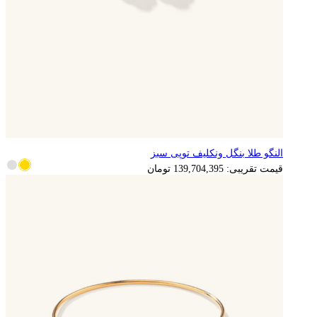
النگو طلا بنگل ونکلیف توپی سبز
قیمت تقریبی:
139,704,395
تومان