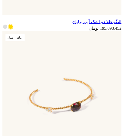
النگو طلا دو اشک آبی برلیان
195,898,452
تومان
آماده ارسال