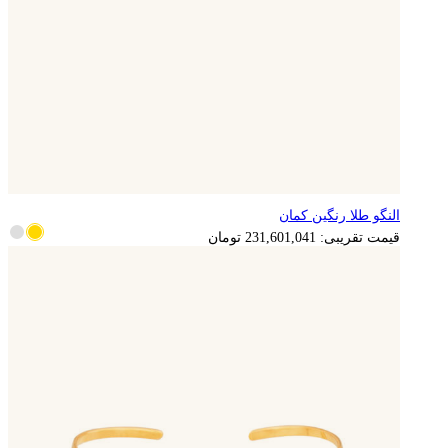
النگو طلا رنگین کمان
قیمت تقریبی:
231,601,041
تومان