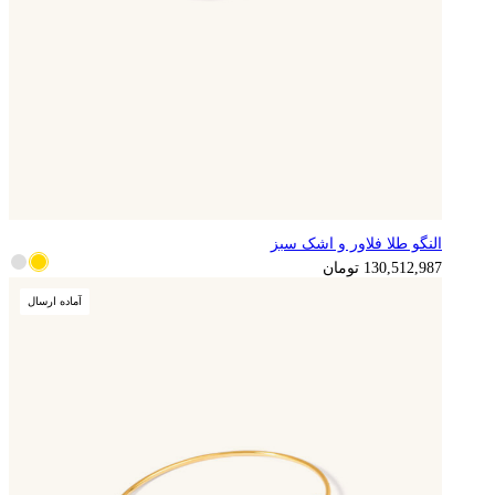
النگو طلا فلاور و اشک سبز
130,512,987
تومان
آماده ارسال