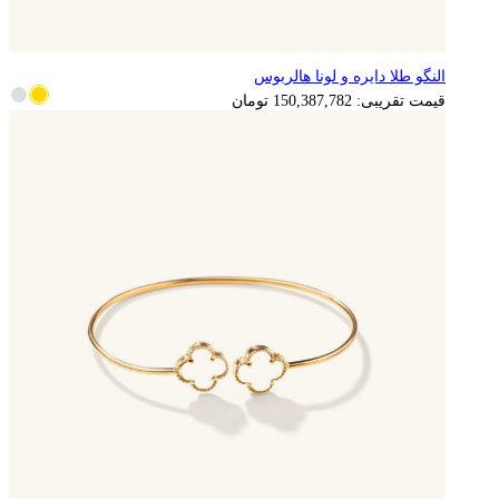
النگو طلا دایره و لونا هالربوس
قیمت تقریبی:
150,387,782
تومان