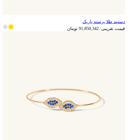
دستبند طلا پرسته باریک
18,370,068
تومان
قیمت تقریبی:
91,850,342
تومان