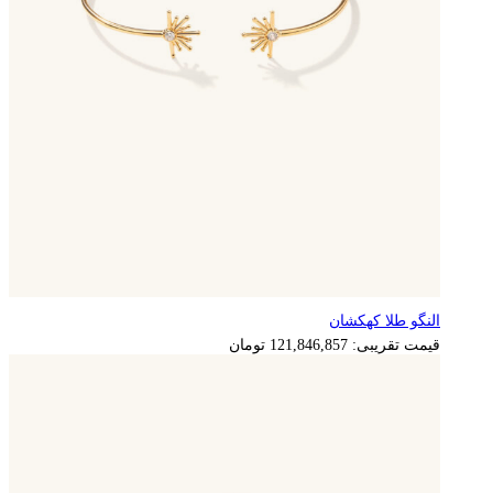
النگو طلا کهکشان
24,369,371
تومان
قیمت تقریبی:
121,846,857
تومان