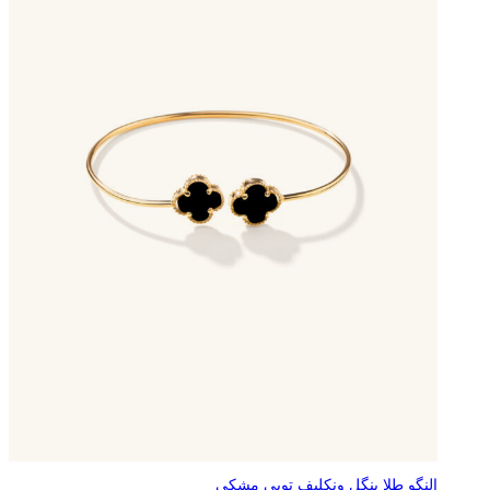
النگو طلا بنگل ونکلیف توپی مشکی