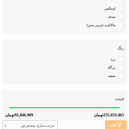
اونیکس
صدف
مالاکیت (مرمر سبز)
رنگ
زرد
رزگلد
سفید
قیمت
92,846,009
255,033,463
تومان
تومان
فیلتر
مرتب‌سازی پیشفرض