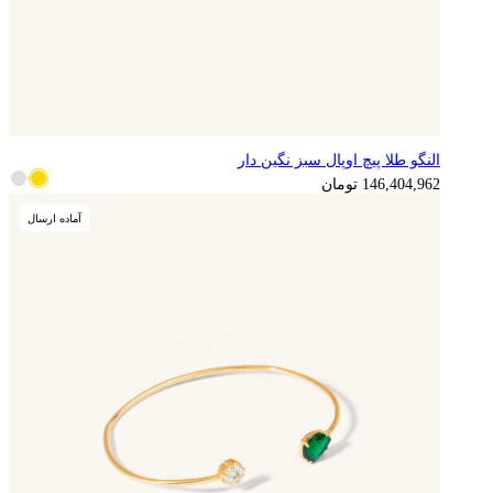
النگو طلا پیچ اوپال سبز نگین دار
146,404,962
تومان
آماده ارسال