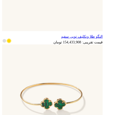
النگو طلا ونکلیف توپی سفید
قیمت تقریبی:
154,433,908
تومان