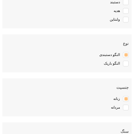
دستبند
هدیه
ولنتاین
نوع
النگو دستبندی
النگو باریک
جنسیت
زنانه
مردانه
سنگ