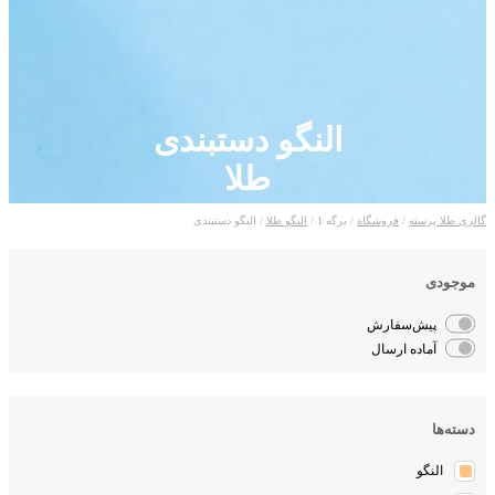
النگو دستبندی
طلا
لری طلا پرسته
/
فروشگاه
/ برگه 1 /
النگو طلا
/ النگو دستبندی
موجودی
پیش‌سفارش
آماده ارسال
دسته‌ها
النگو