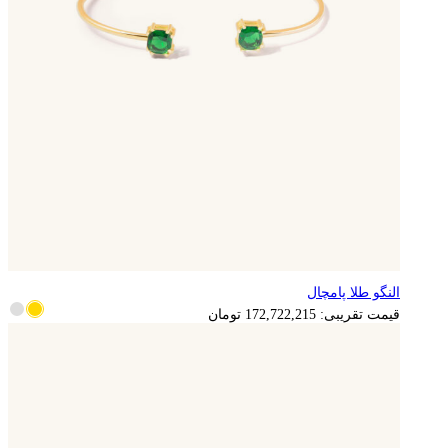
النگو طلا پامچال
قیمت تقریبی:
172,722,215
تومان