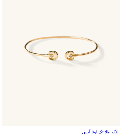
النگو طلا تک لونا آیلین