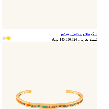
النگو طلا ون کلیف اونیکس
قیمت تقریبی:
145,536,724
تومان