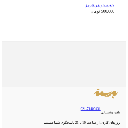
جعبه جواهر قرمز
125,000
تومان
500,000
تومان
021-71400431
تلفن پشتیبانی
روزهای کاری، از ساعت 10 تا 21 پاسخگوی شما هستیم