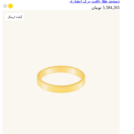
دستبند طلا بافت برگ آبشاری
5,584,265
تومان
آماده ارسال