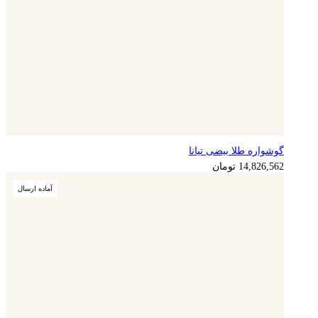
گوشواره طلا بیضی تیانا
14,826,562
تومان
آماده ارسال