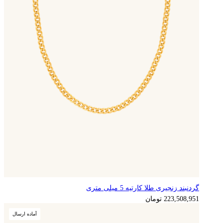
گردنبند زنجیری طلا کارتیه 5 میلی متری
223,508,951
تومان
آماده ارسال