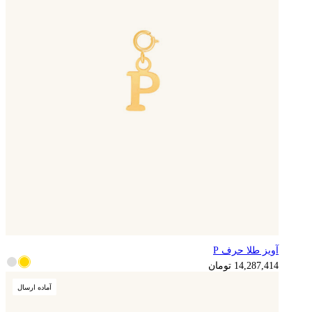
آویز طلا حرف P
3,571,854
تومان
14,287,414
تومان
آماده ارسال