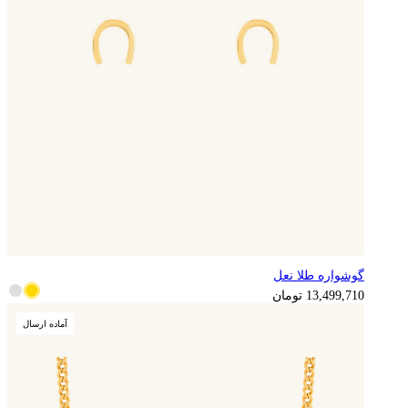
گوشواره طلا نعل
3,374,928
تومان
13,499,710
تومان
آماده ارسال