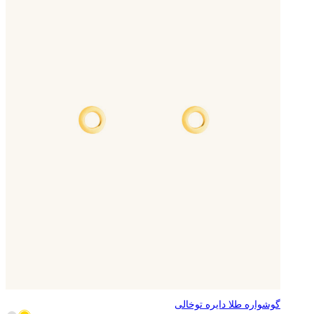
گوشواره طلا دایره توخالی
4,804,912
تومان