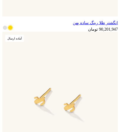
انگشتر طلا رینگ ساده پهن
22,550,487
تومان
90,201,947
تومان
آماده ارسال