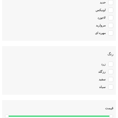
حدید
اونیکس
لاجورد
مروارید
مهره ای
رنگ
زرد
رزگلد
سفید
سیاه
قیمت