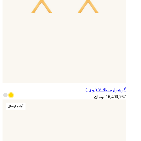
گوشواره طلا V ( وی )
4,100,192
تومان
16,400,767
تومان
آماده ارسال