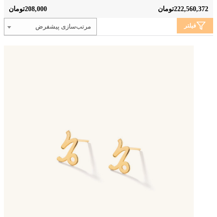
208,000
222,560,372
تومان
تومان
فیلتر
مرتب‌سازی پیشفرض