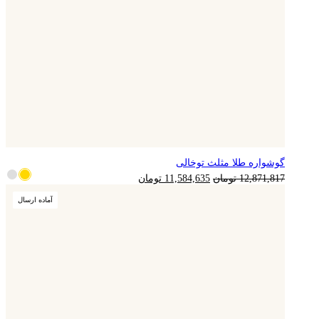
گوشواره طلا مثلث توخالی
قیمت
قیمت
12,871,817
تومان
11,584,635
تومان
اصلی
فعلی
آماده ارسال
12,871,817 تومان
11,584,635 تومان
بود.
است.