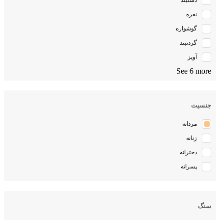
دستبند
نقره
گوشواره
گردنبند
آویز
See 6 more
جنسیت
مردانه
زنانه
دخترانه
پسرانه
سنگ