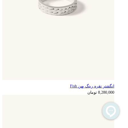
انگشتر نقره رینگ پهن Fish
2,070,000
تومان
8,280,000
تومان