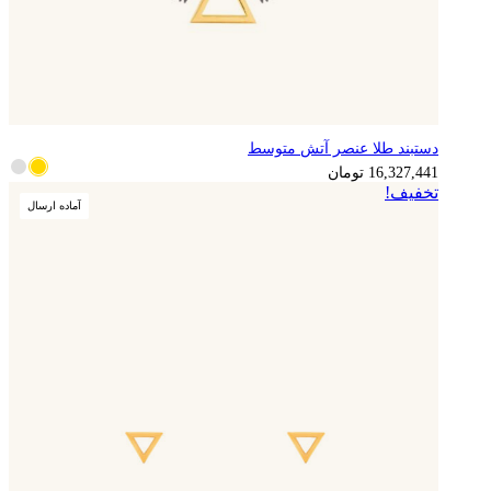
دستبند طلا عنصر آتش متوسط
4,081,860
تومان
16,327,441
تومان
تخفیف!
آماده ارسال