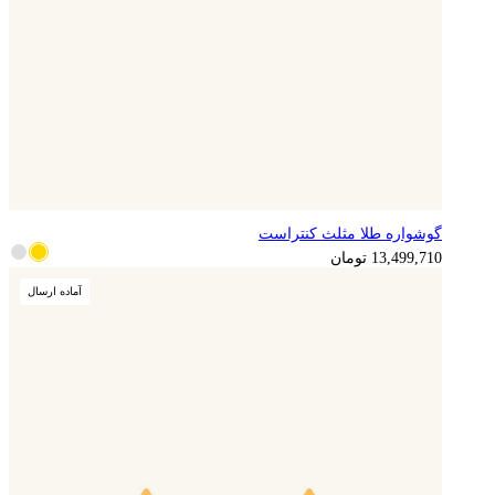
گوشواره طلا مثلث کنتراست
3,374,928
تومان
13,499,710
تومان
آماده ارسال