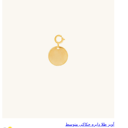
آویز طلا دایره حکاکی متوسط
6,086,222
تومان