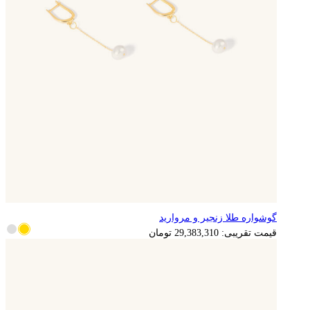
گوشواره طلا زنجیر و مروارید
5,876,662
تومان
قیمت تقریبی:
29,383,310
تومان