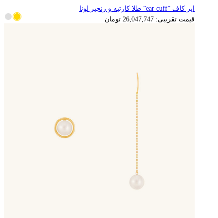
ایر کاف ”ear cuff” طلا کارتیه و زنجیر لونا
5,209,549
تومان
قیمت تقریبی:
26,047,747
تومان