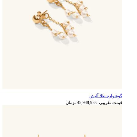
گوشواره طلا آلیش
9,189,792
تومان
قیمت تقریبی:
45,948,958
تومان