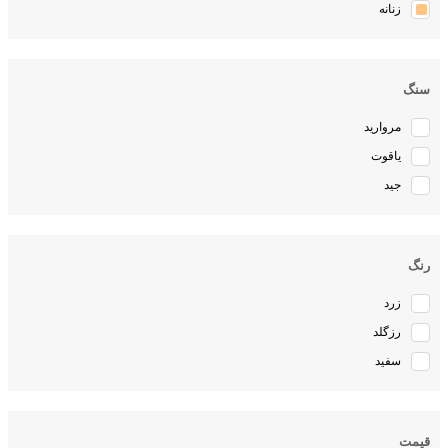
زنانه
سنگ
مروارید
یاقوت
جید
رنگ
زرد
رزگلد
سفید
قیمت