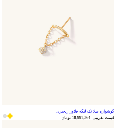
گوشواره طلا تک لنگه فلاور زنجیری
3,798,273
تومان
قیمت تقریبی:
18,991,364
تومان