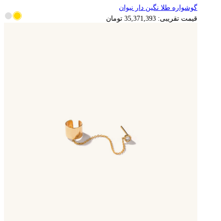
گوشواره طلا نگین دار نیوان
7,074,279
تومان
قیمت تقریبی:
35,371,393
تومان