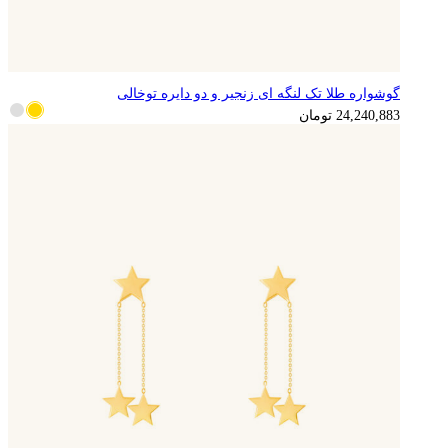
گوشواره طلا تک لنگه ای زنجیر و دو دایره توخالی
6,060,221
تومان
24,240,883
تومان