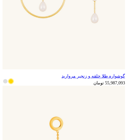
گوشواره طلا حلقه و زنجیر مروارید
13,996,773
تومان
55,987,093
تومان