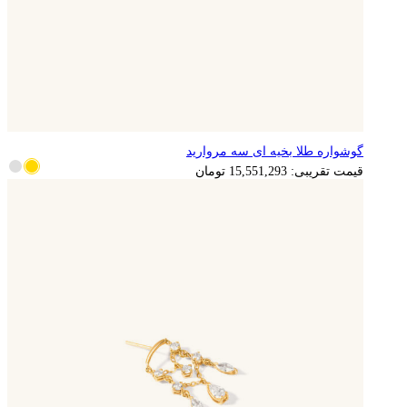
گوشواره طلا بخیه ای سه مروارید
3,110,259
تومان
قیمت تقریبی:
15,551,293
تومان