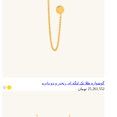
گوشواره طلا تک لنگه ای زنجیر و دو دایره
6,315,388
تومان
25,261,552
تومان