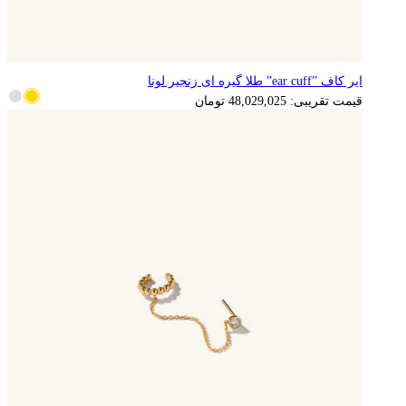
ایر کاف ”ear cuff” طلا گیره ای زنجیر لونا
9,605,805
تومان
قیمت تقریبی:
48,029,025
تومان