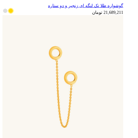
گوشواره طلا تک لنگه ای زنجیر و دو ستاره
5,422,303
تومان
21,689,211
تومان