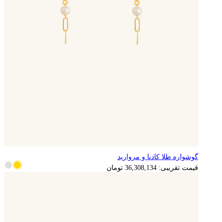
گوشواره طلا کادنا و مروارید
7,261,627
تومان
قیمت تقریبی:
36,308,134
تومان