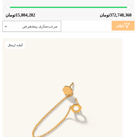
15,804,282
372,748,360
تومان
تومان
فیلتر
مرتب‌سازی پیشفرض
آماده ارسال