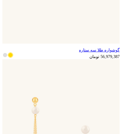
گوشواره طلا سه ستاره
14,244,847
تومان
56,979,387
تومان