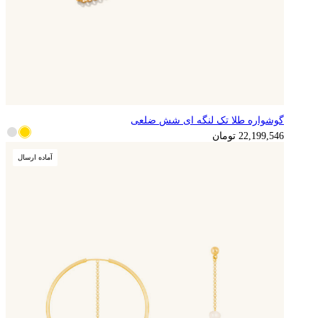
گوشواره طلا تک لنگه ای شش ضلعی
5,549,887
تومان
22,199,546
تومان
آماده ارسال