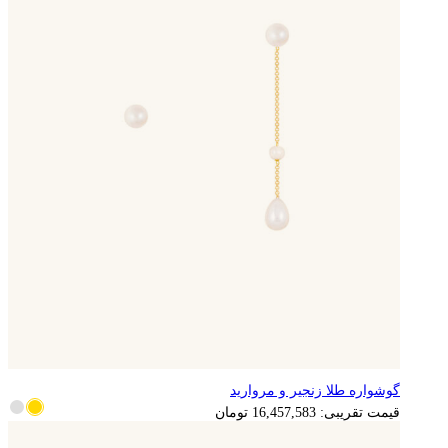
گوشواره طلا زنجیر و مروارید
3,291,517
تومان
قیمت تقریبی:
16,457,583
تومان