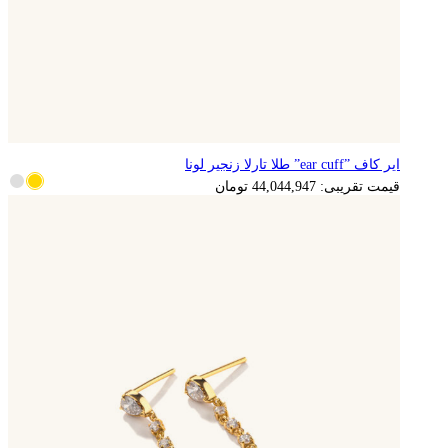
ایر کاف ”ear cuff” طلا تارلا زنجیر لونا
8,808,989
تومان
قیمت تقریبی:
44,044,947
تومان