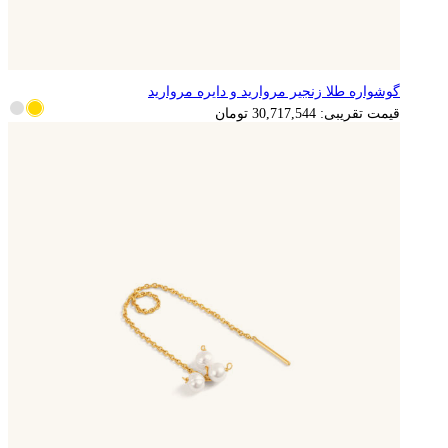
گوشواره طلا زنجیر مروارید و دایره مروارید
6,143,509
تومان
قیمت تقریبی:
30,717,544
تومان