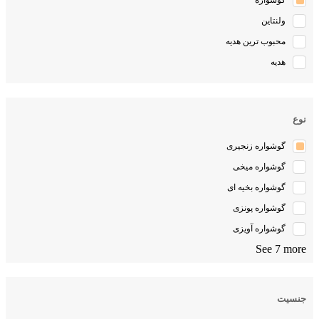
گوشواره
ولنتاین
محبوب ترین هدیه
هدیه
نوع
گوشواره زنجیری
گوشواره میخی
گوشواره بخیه ای
گوشواره پونزی
گوشواره آویزی
See 7 more
جنسیت