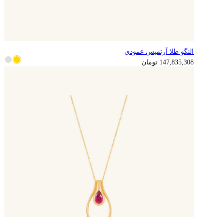
النگو طلا آرتمیس عمودی
147,835,308
تومان