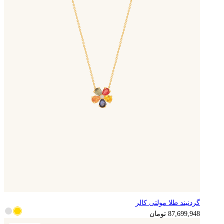
گردنبند طلا مولتی کالر
21,924,987
تومان
87,699,948
تومان
آماده ارسال