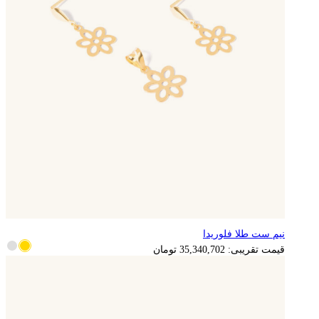
نیم ست طلا فلوریدا
7,068,140
تومان
قیمت تقریبی:
35,340,702
تومان