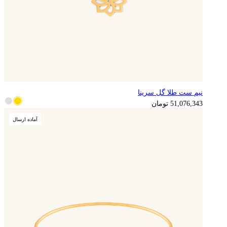
نیم ست طلا گل سرینا
12,769,086
تومان
51,076,343
تومان
آماده ارسال