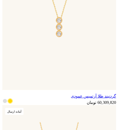
گردنبند طلا آرتمیس عمودی
15,077,455
تومان
60,309,820
تومان
آماده ارسال