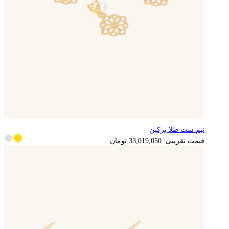
نیم ست طلا برکین
6,603,810
تومان
قیمت تقریبی:
33,019,050
تومان