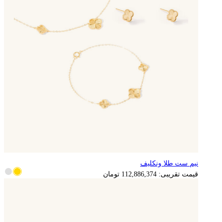
نیم ست طلا ونکلیف
22,577,275
تومان
قیمت تقریبی:
112,886,374
تومان