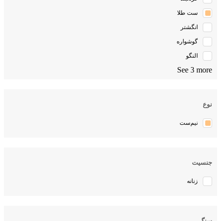
ست طلا
انگشتر
گوشواره
النگو
See 3 more
نوع
نیم‌ست
جنسیت
زنانه
سنگ