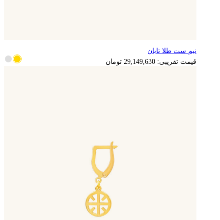
نیم ست طلا تابان
5,829,926
تومان
قیمت تقریبی:
29,149,630
تومان