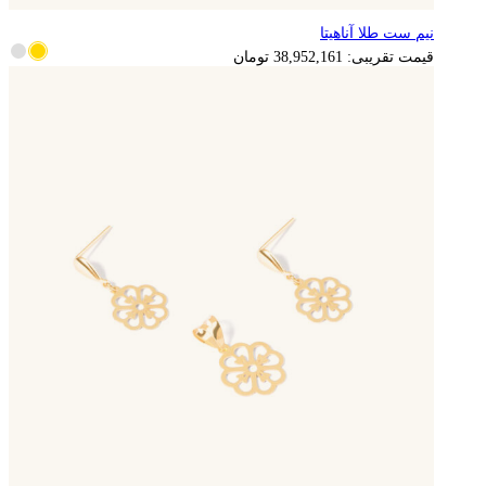
نیم ست طلا آناهیتا
7,790,432
تومان
قیمت تقریبی:
38,952,161
تومان