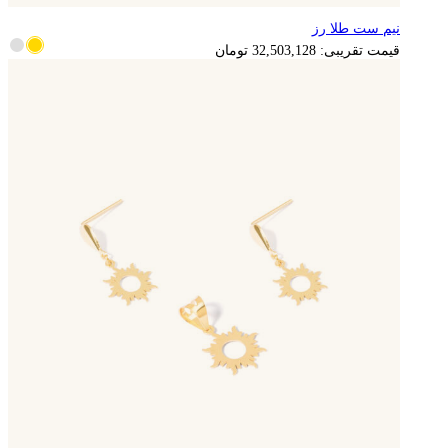
نیم ست طلا رز
6,500,626
تومان
قیمت تقریبی:
32,503,128
تومان