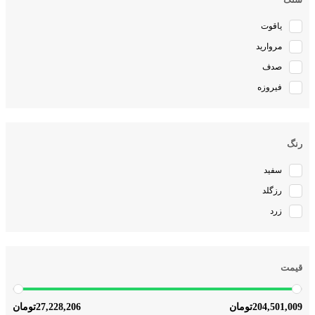
یاقوت
مروارید
صدف
فیروزه
رنگ
سفید
رزگلد
زرد
قیمت
27,228,206
204,501,009
تومان
تومان