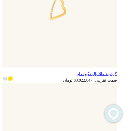
گردنبند طلا بال نگین دار
16,184,409
تومان
قیمت تقریبی:
80,922,047
تومان