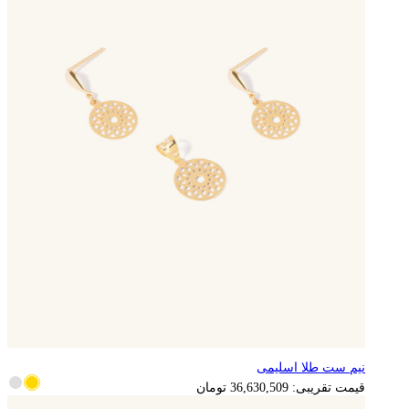
نیم ست طلا اسلیمی
7,326,102
تومان
قیمت تقریبی:
36,630,509
تومان