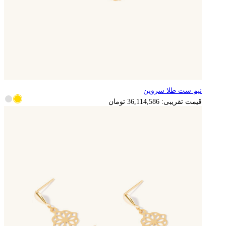
نیم ست طلا سروین
7,222,917
تومان
قیمت تقریبی:
36,114,586
تومان