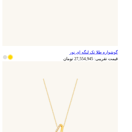
گوشواره طلا تک لنگه ای نور
5,510,989
تومان
قیمت تقریبی:
27,554,945
تومان