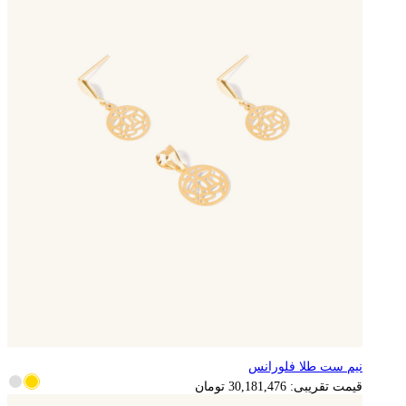
نیم ست طلا فلورانس
6,036,295
تومان
قیمت تقریبی:
30,181,476
تومان