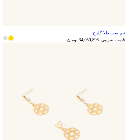
نیم ست طلا گلرخ
6,810,179
تومان
قیمت تقریبی:
34,050,896
تومان