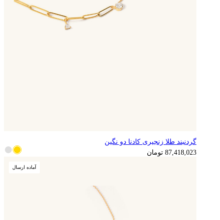
گردنبند طلا زنجیری کادنا دو نگین
21,854,506
تومان
87,418,023
تومان
آماده ارسال