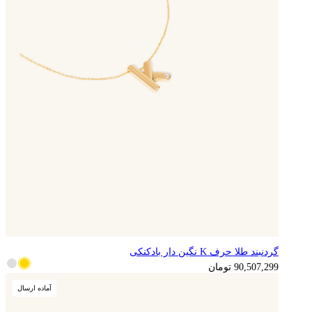
گردنبند طلا حرف K نگین دار بادکنکی
22,626,825
تومان
90,507,299
تومان
آماده ارسال