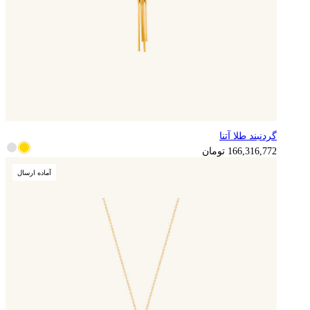
گردنبند طلا آتنا
166,316,772
تومان
آماده ارسال