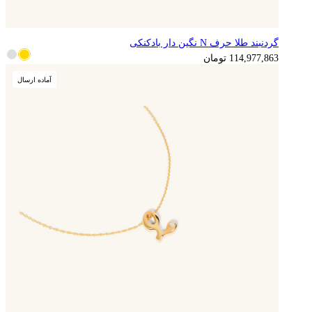
گردنبند طلا حرف N نگین دار بادکنکی
114,977,863
تومان
آماده ارسال