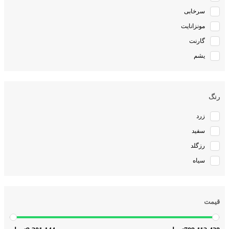
سرخابی
مونزانایت
گارنت
یشم
رنگ
زرد
سفید
رزگلد
سیاه
قیمت
9,301,144
709,112,438
تومان
تومان