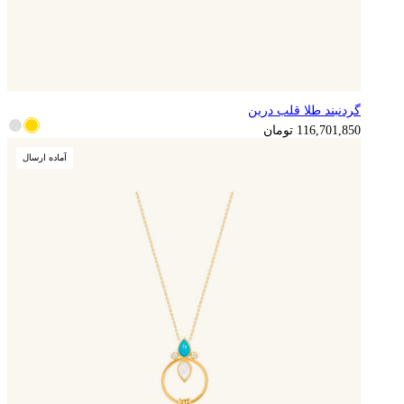
گردنبند طلا قلب درین
116,701,850
تومان
آماده ارسال