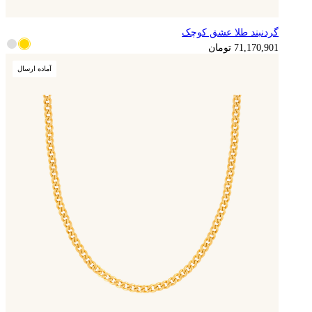
گردنبند طلا عشق کوچک
71,170,901
تومان
آماده ارسال