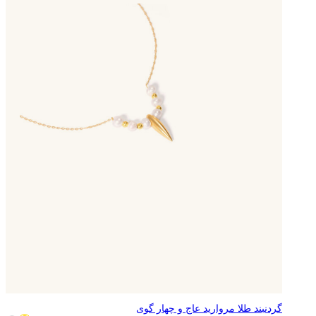
گردنبند طلا مروارید عاج و چهار گوی
8,719,896
تومان
34,879,585
تومان