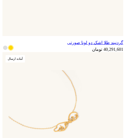
گردنبند طلا اشک دو لونا صورتی
10,072,900
تومان
40,291,601
تومان
آماده ارسال