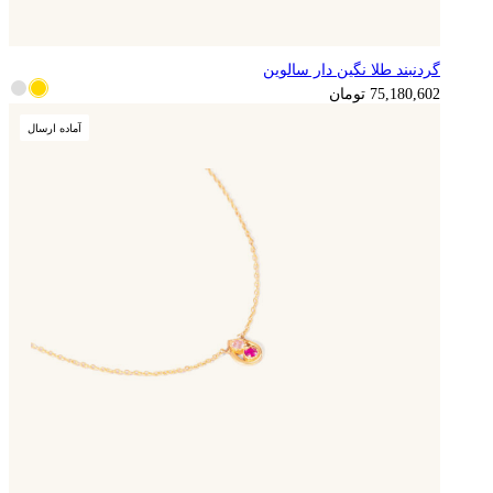
گردنبند طلا نگین دار سالوین
18,795,151
تومان
75,180,602
تومان
آماده ارسال