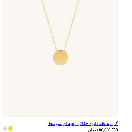
گردنبند طلا دایره حکاکی بخیه ای متوسط
21,507,690
تومان
86,030,759
تومان