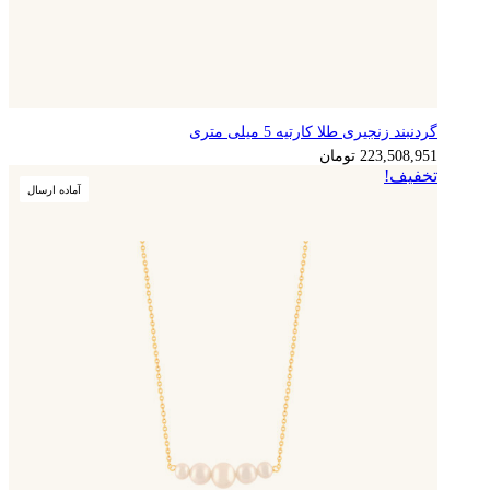
گردنبند زنجیری طلا کارتیه 5 میلی متری
223,508,951
تومان
تخفیف!
آماده ارسال