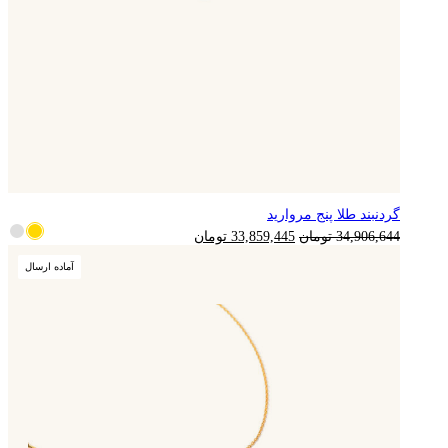
گردنبند طلا پنج مروارید
8,464,861
تومان
قیمت
قیمت
34,906,644
تومان
33,859,445
تومان
اصلی
فعلی
آماده ارسال
34,906,644 تومان
33,859,445 تومان
بود.
است.