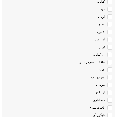
جید
اوپال
عقیق
لاجورد
آمیتیس
توپاز
رز کوارتز
مالاکیت (مرمر سبز)
حدید
لابرادوریت
مرجان
اونیکس
دانه اناری
یاقوت سرخ
تایگرز آی