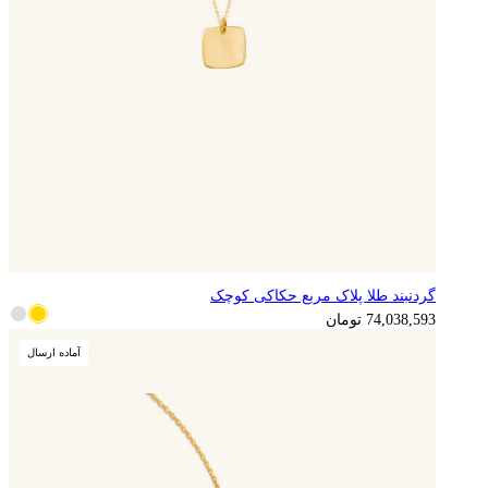
گردنبند طلا پلاک مربع حکاکی کوچک
18,509,648
تومان
74,038,593
تومان
آماده ارسال