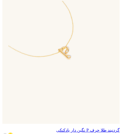
گردنبند طلا حرف P نگین دار بادکنکی
22,595,296
تومان
90,381,184
تومان