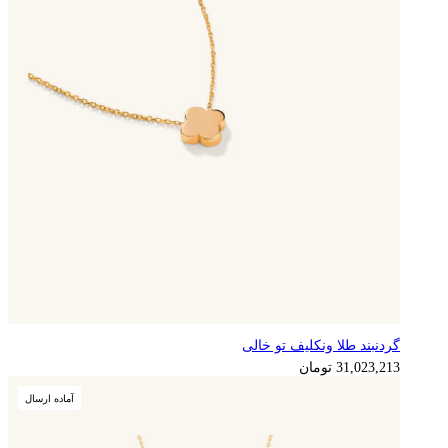
گردنبند طلا ونکلیف تو خالی
7,755,803
تومان
31,023,213
تومان
آماده ارسال