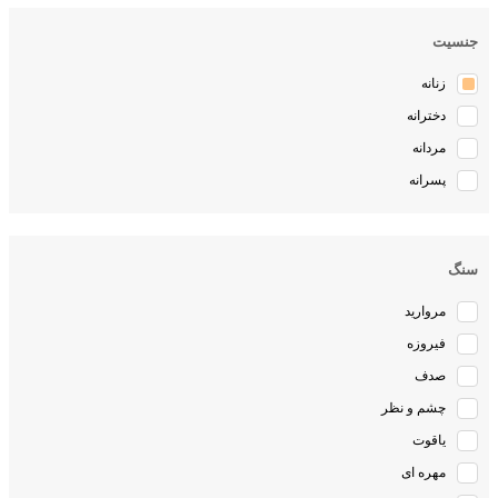
جنسیت
زنانه
دخترانه
مردانه
پسرانه
سنگ
مروارید
فیروزه
صدف
چشم و نظر
یاقوت
مهره ای
کوارتز