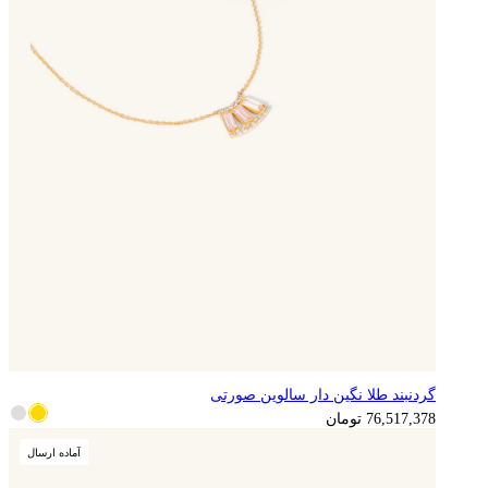
گردنبند طلا نگین دار سالوین صورتی
19,129,345
تومان
76,517,378
تومان
آماده ارسال