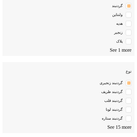
گردنبند
ولنتاین
هدیه
زنجیر
پلاک
See 1 more
نوع
گردنبند زنجیری
گردنبند ظریف
گردنبند قلب
گردنبند لونا
گردنبند ستاره
See 15 more