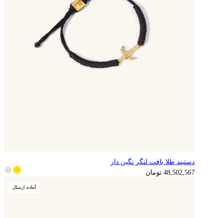
دستبند طلا بافت لنگر نگین دار
12,125,642
تومان
48,502,567
تومان
آماده ارسال