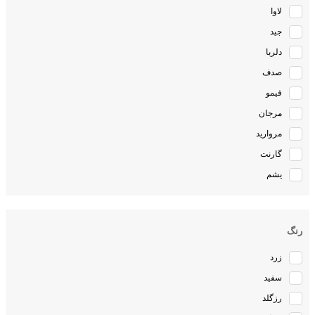
لاوا
جید
دلربا
صدف
فیمو
مرجان
مروارید
گارنت
یشم
رنگ
زرد
سفید
رزگلد