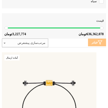
سیاه
قیمت
3,227,774
636,362,078
تومان
تومان
فیلتر
مرتب‌سازی پیشفرض
آماده ارسال