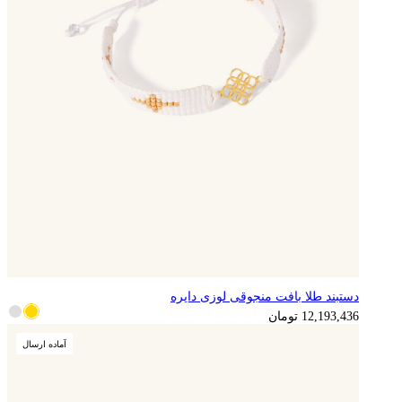
دستبند طلا بافت منجوقی لوزی دایره
3,048,359
تومان
12,193,436
تومان
آماده ارسال