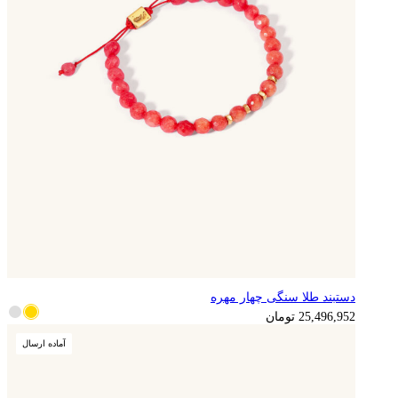
دستبند طلا سنگی چهار مهره
6,374,238
تومان
25,496,952
تومان
آماده ارسال