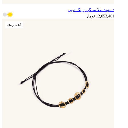
دستبند طلا سنگی رینگ توپی
3,013,365
تومان
12,053,461
تومان
آماده ارسال