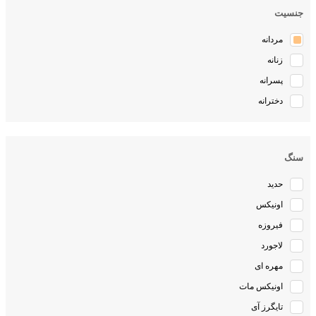
جنسیت
مردانه
زنانه
پسرانه
دخترانه
سنگ
حدید
اونیکس
فیروزه
لاجورد
مهره ای
اونیکس مات
تایگرز آی