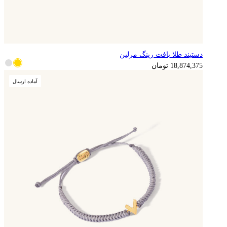
دستبند طلا بافت رینگ مرلین
4,718,594
تومان
18,874,375
تومان
آماده ارسال