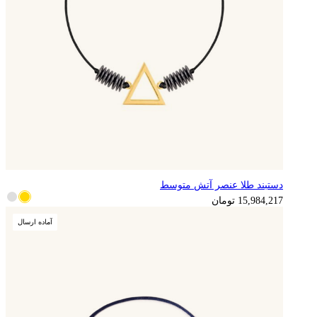
دستبند طلا عنصر آتش متوسط
3,996,054
تومان
15,984,217
تومان
آماده ارسال