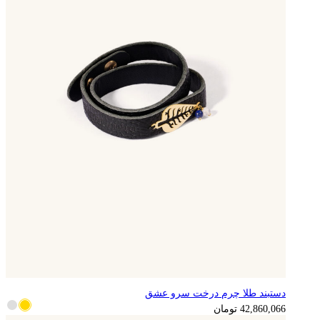
دستبند طلا چرم درخت سرو عشق
10,715,017
تومان
42,860,066
تومان