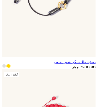
دستبند طلا سنگی شش ضلعی
19,000,072
تومان
76,000,288
تومان
آماده ارسال