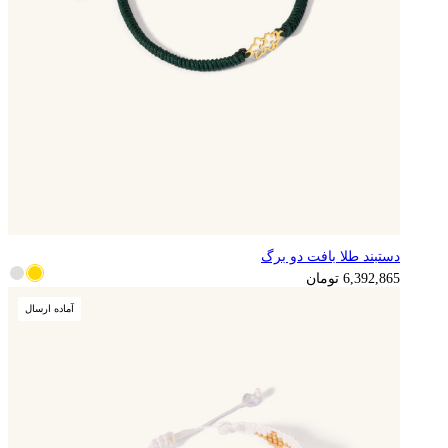
دستبند طلا بافت دو برگ
1,598,216
تومان
6,392,865
تومان
آماده ارسال