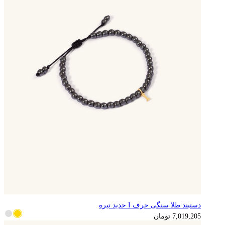
دستبند طلا سنگی حرف I حدید تیره
1,754,801
تومان
7,019,205
تومان