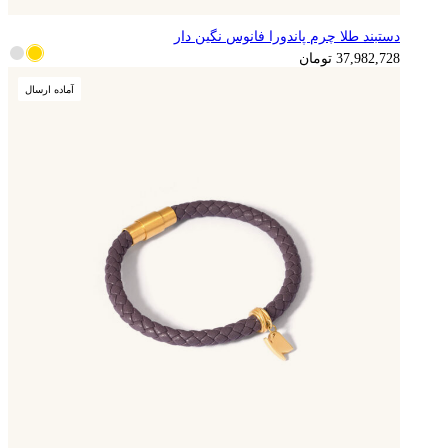
دستبند طلا چرم پاندورا فانوس نگین دار
9,495,682
تومان
37,982,728
تومان
آماده ارسال