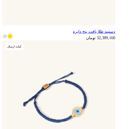
دستبند طلا بافت پنج دایره
8,097,290
تومان
32,389,160
تومان
آماده ارسال