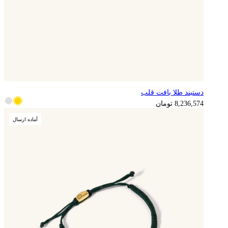
دستبند طلا بافت قلب
2,059,144
تومان
8,236,574
تومان
آماده ارسال