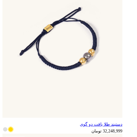
دستبند طلا بافت دو گوی
8,062,250
تومان
32,248,999
تومان