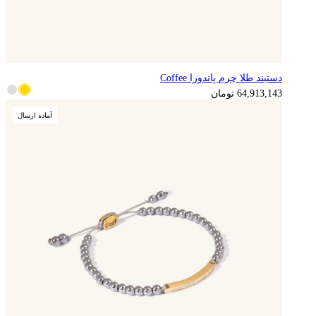
دستبند طلا چرم پاندورا Coffee
16,228,286
تومان
64,913,143
تومان
آماده ارسال