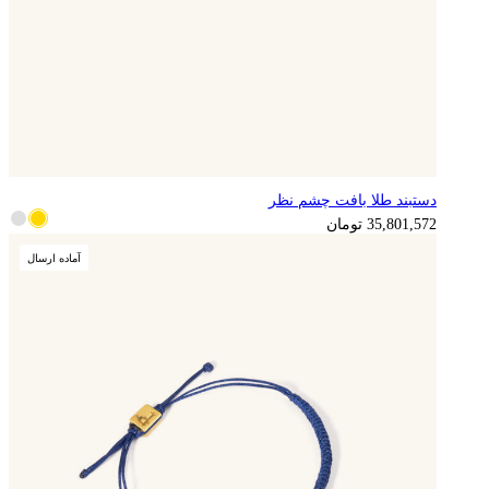
دستبند طلا بافت چشم نظر
8,950,393
تومان
35,801,572
تومان
آماده ارسال