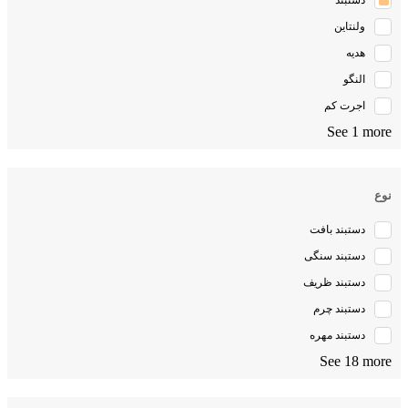
دستبند
ولنتاین
هدیه
النگو
اجرت کم
See 1 more
نوع
دستبند بافت
دستبند سنگی
دستبند ظریف
دستبند چرم
دستبند مهره
See 18 more