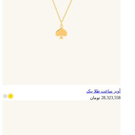
آویز ساعت طلا پیک
7,080,890
تومان
28,323,558
تومان