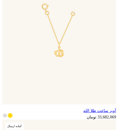
آویز ساعت طلا الله
8,420,517
تومان
33,682,069
تومان
آماده ارسال