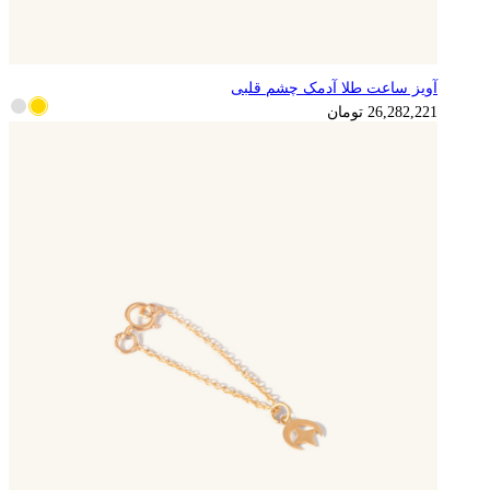
آویز ساعت طلا آدمک چشم قلبی
6,570,555
تومان
26,282,221
تومان