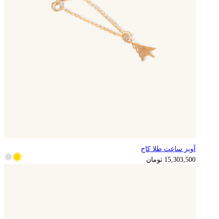
آویز ساعت طلا کاج
3,825,875
تومان
15,303,500
تومان