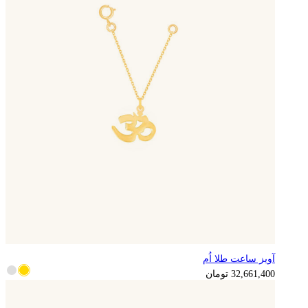
آویز ساعت طلا اُم
8,165,350
تومان
32,661,400
تومان