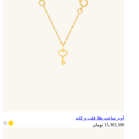
آویز ساعت طلا قلب و کلید
3,825,875
تومان
15,303,500
تومان