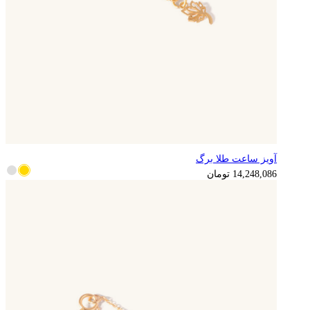
آویز ساعت طلا برگ
3,562,022
تومان
14,248,086
تومان