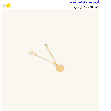
آویز ساعت طلا قلب
5,932,637
تومان
23,730,549
تومان