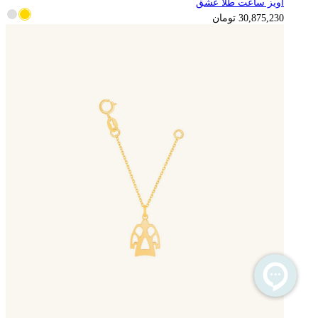
آویز ساعت طلا عشق
7,718,808
تومان
30,875,230
تومان