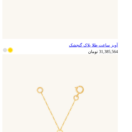
آویز ساعت طلا پلاک گنجشک
7,846,391
تومان
31,385,564
تومان