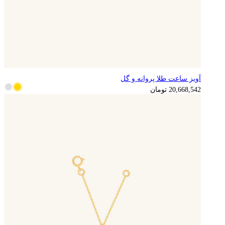
آویز ساعت طلا پروانه و گل
5,167,136
تومان
20,668,542
تومان