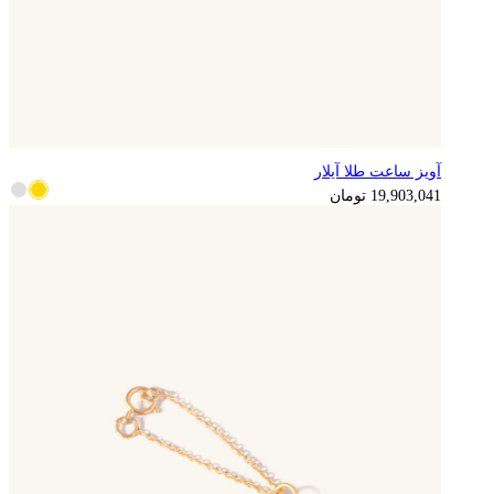
آویز ساعت طلا آیلار
4,975,760
تومان
19,903,041
تومان