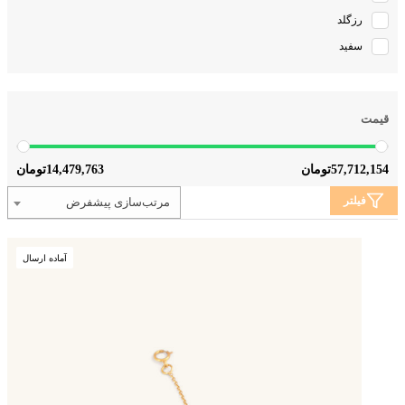
رزگلد
سفید
قیمت
14,479,763
57,712,154
تومان
تومان
فیلتر
مرتب‌سازی پیشفرض
آماده ارسال