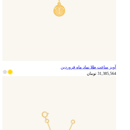
آویز ساعت طلا نماد ماه فروردین
7,846,391
تومان
31,385,564
تومان