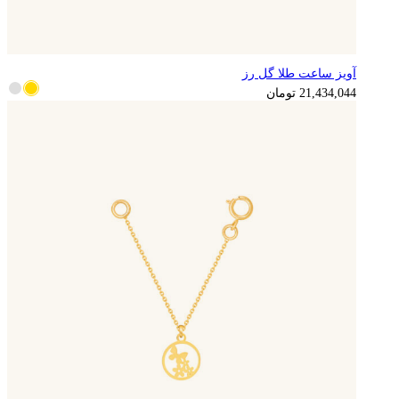
آویز ساعت طلا گل رز
5,358,511
تومان
21,434,044
تومان