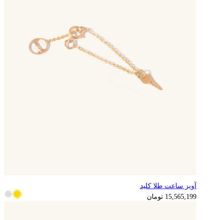
آویز ساعت طلا کلید
3,891,300
تومان
15,565,199
تومان