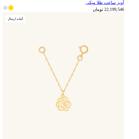
آویز ساعت طلا میکی
5,549,887
تومان
22,199,546
تومان
آماده ارسال