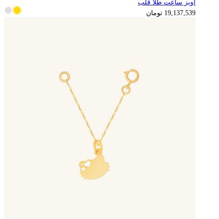
آویز ساعت طلا قلب
4,784,385
تومان
19,137,539
تومان