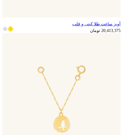
آویز ساعت طلا کیتی و قلب
5,103,344
تومان
20,413,375
تومان