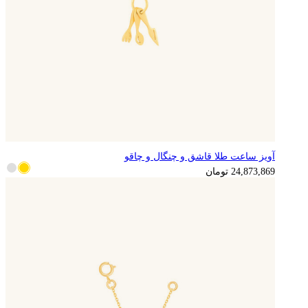
آویز ساعت طلا قاشق و چنگال و چاقو
6,218,467
تومان
24,873,869
تومان