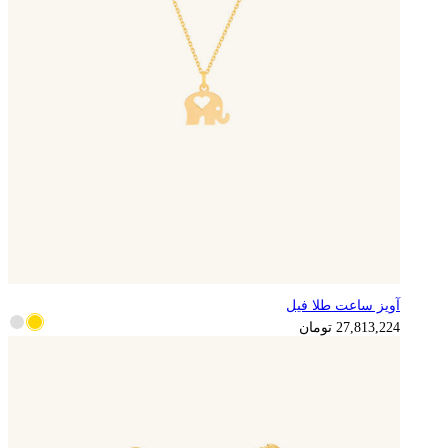
آویز ساعت طلا فیل
6,953,306
تومان
27,813,224
تومان