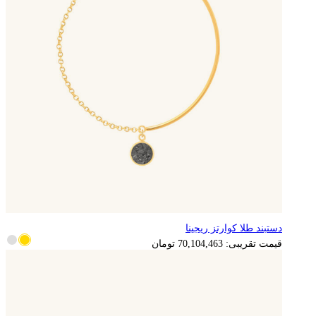
دستبند طلا کوارتز ریجینا
14,020,893
تومان
قیمت تقریبی:
70,104,463
تومان