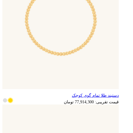
دستبند طلا تمام گوی کوچک
15,582,860
تومان
قیمت تقریبی:
77,914,300
تومان