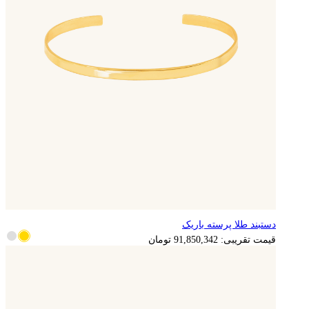
دستبند طلا پرسته باریک
18,370,068
تومان
قیمت تقریبی:
91,850,342
تومان