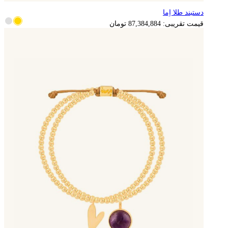
دستبند طلا اِما
17,476,977
تومان
قیمت تقریبی:
87,384,884
تومان