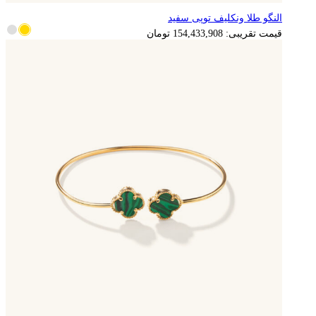
النگو طلا ونکلیف توپی سفید
قیمت تقریبی:
154,433,908
تومان