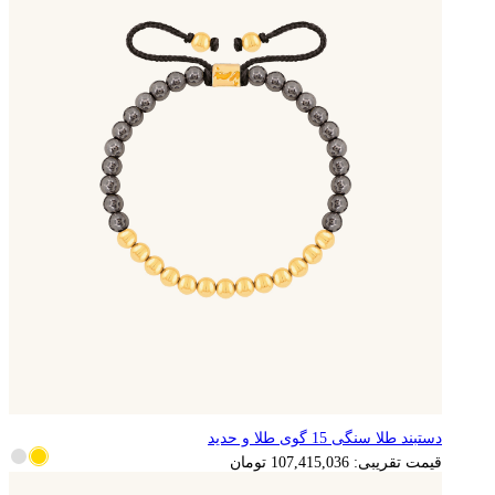
دستبند طلا سنگی 15 گوی طلا و حدید
21,483,007
تومان
قیمت تقریبی:
107,415,036
تومان