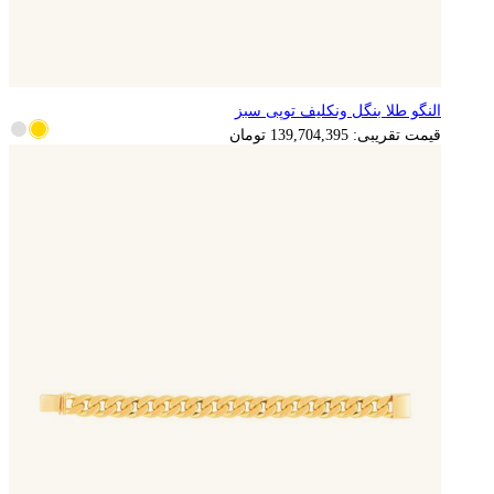
النگو طلا بنگل ونکلیف توپی سبز
قیمت تقریبی:
139,704,395
تومان