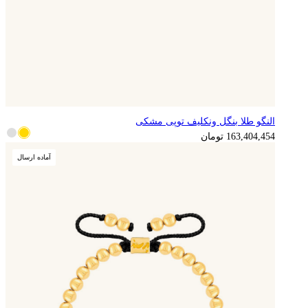
النگو طلا بنگل ونکلیف توپی مشکی
163,404,454
تومان
آماده ارسال