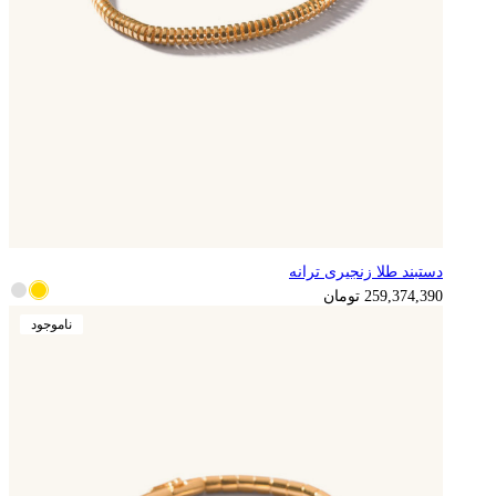
دستبند طلا زنجیری ترانه
259,374,390
تومان
ناموجود