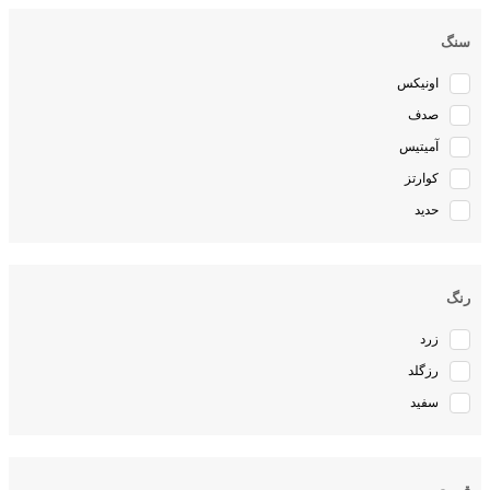
سنگ
اونیکس
صدف
آمیتیس
کوارتز
حدید
رنگ
زرد
رزگلد
سفید