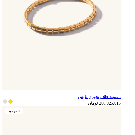
دستبند طلا زنجیری تابش
266,025,015
تومان
ناموجود