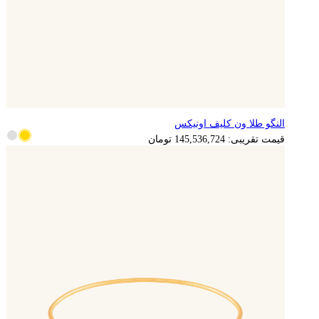
النگو طلا ون کلیف اونیکس
قیمت تقریبی:
145,536,724
تومان