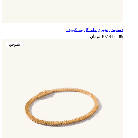
دستبند زنجیری طلا کارتیه کوبیده
107,412,109
تومان
ناموجود