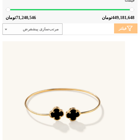
قیمت
71,240,546
449,181,648
تومان
تومان
فیلتر
مرتب‌سازی پیشفرض