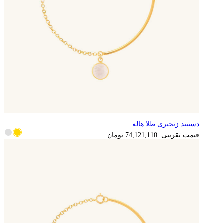
دستبند زنجیری طلا هاله
14,824,222
تومان
قیمت تقریبی:
74,121,110
تومان