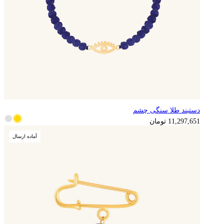
دستبند طلا سنگی چشم
2,824,413
تومان
11,297,651
تومان
آماده ارسال