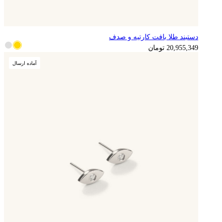
دستبند طلا بافت کارتیه و صدف
5,238,837
تومان
20,955,349
تومان
آماده ارسال