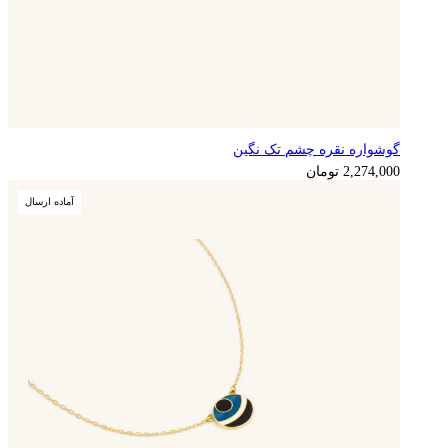
گوشواره نقره چشم تک نگین
568,500
تومان
2,274,000
تومان
آماده ارسال