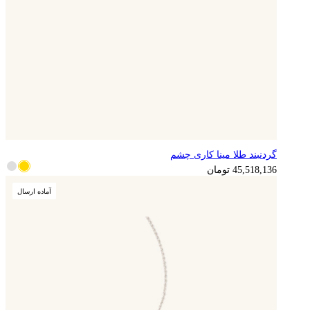
گردنبند طلا مینا کاری چشم
11,379,534
تومان
45,518,136
تومان
آماده ارسال