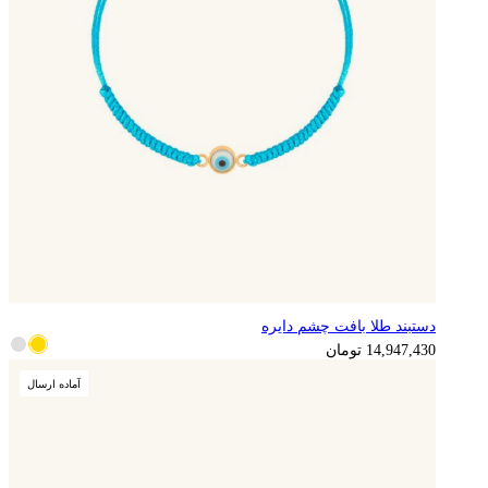
دستبند طلا بافت چشم دایره
14,947,430
تومان
آماده ارسال