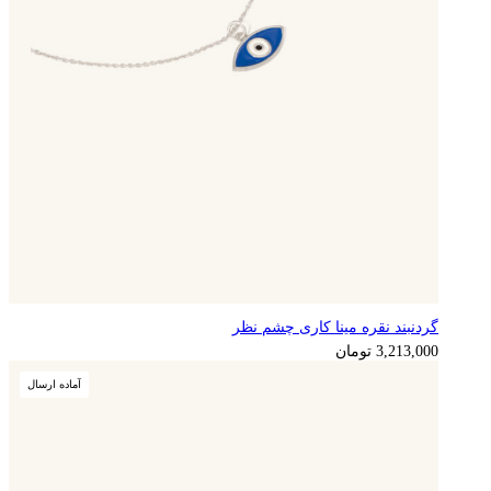
گردنبند نقره مینا کاری چشم نظر
803,250
تومان
3,213,000
تومان
آماده ارسال