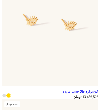
گوشواره طلا چشم مژه دار
3,364,132
تومان
13,456,526
تومان
آماده ارسال