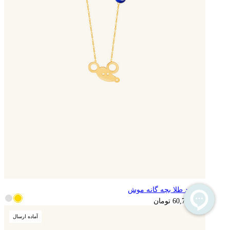
گردنبند طلا بچه گانه موش
15,190,098
تومان
60,760,393
تومان
آماده ارسال