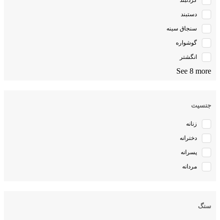
گردنبند
دستبند
سنجاق سینه
گوشواره
انگشتر
See 8 more
جنسیت
زنانه
دخترانه
پسرانه
مردانه
سنگ