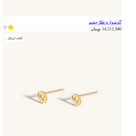
گوشواره طلا چشم
3,627,985
تومان
14,511,940
تومان
آماده ارسال