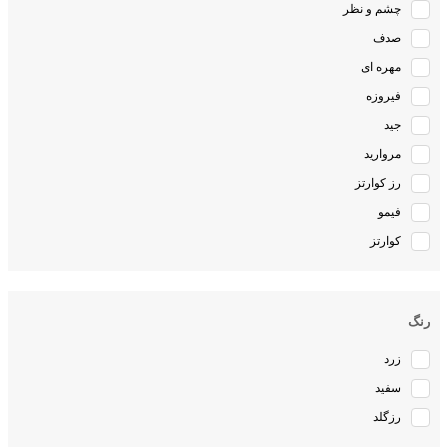
چشم و نظر
صدف
مهره ای
فیروزه
جید
مروارید
رز کوارتز
فیمو
کوارتز
رنگ
زرد
سفید
رزگلد