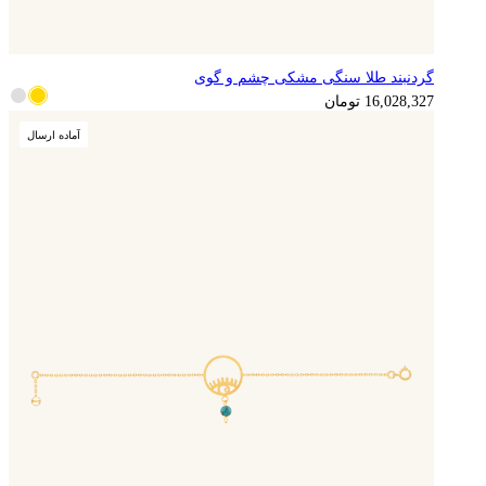
گردنبند طلا سنگی مشکی چشم و گوی
4,007,082
تومان
16,028,327
تومان
آماده ارسال