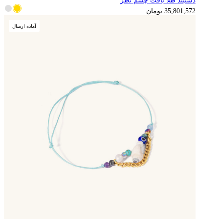
دستبند طلا بافت چشم نظر
8,950,393
تومان
35,801,572
تومان
آماده ارسال