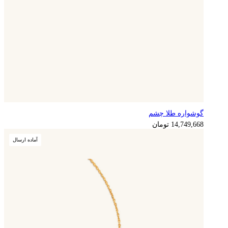
گوشواره طلا چشم
3,687,417
تومان
14,749,668
تومان
آماده ارسال