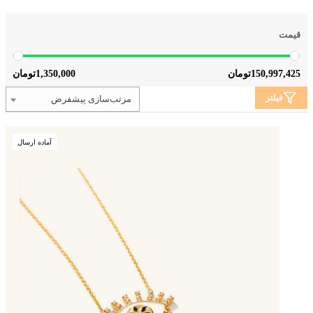
قیمت
1,350,000
150,997,425
تومان
تومان
فیلتر
مرتب‌سازی پیشفرض
آماده ارسال