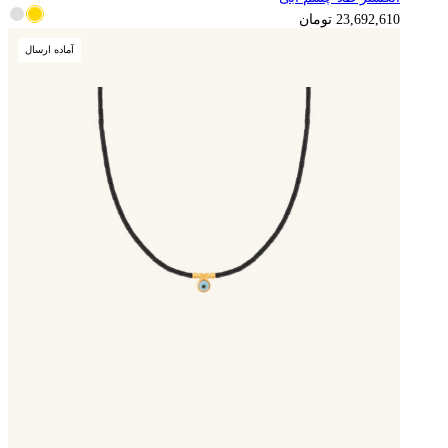
5,923,153
تومان
23,692,610
تومان
آماده ارسال