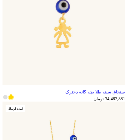
سنجاق سینه طلا بچه گانه دخترک
8,620,720
تومان
34,482,881
تومان
آماده ارسال