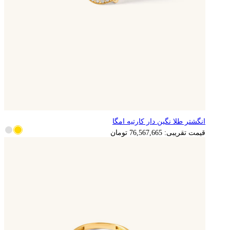
انگشتر طلا نگین دار کارتیه امگا
15,313,533
تومان
قیمت تقریبی:
76,567,665
تومان