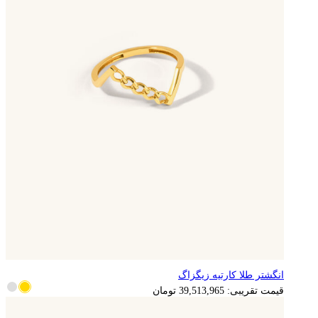
انگشتر طلا کارتیه زیگزاگ
7,902,793
تومان
قیمت تقریبی:
39,513,965
تومان