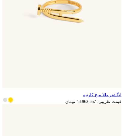
انگشتر طلا میخ کارتیه
8,792,511
تومان
قیمت تقریبی:
43,962,557
تومان