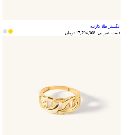
انگشتر طلا کارتیه
3,558,874
تومان
قیمت تقریبی:
17,794,368
تومان