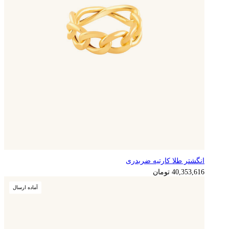
انگشتر طلا کارتیه ضربدری
10,088,404
تومان
40,353,616
تومان
آماده ارسال