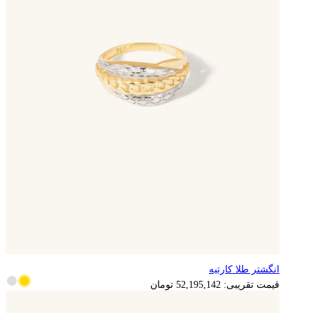
انگشتر طلا کارتیه
10,439,028
تومان
قیمت تقریبی:
52,195,142
تومان