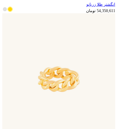
انگشتر طلا زربانو
13,587,653
تومان
54,350,611
تومان