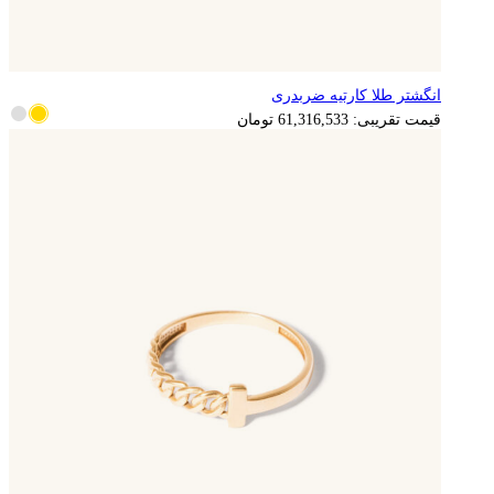
انگشتر طلا کارتیه ضربدری
12,263,307
تومان
قیمت تقریبی:
61,316,533
تومان