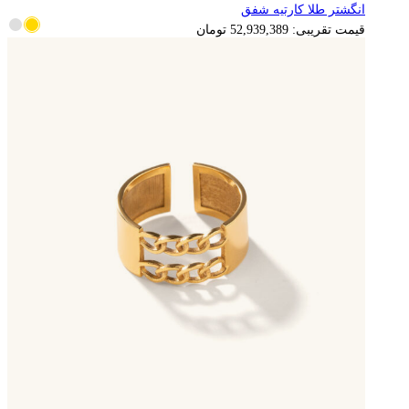
انگشتر طلا کارتیه شفق
10,587,878
تومان
قیمت تقریبی:
52,939,389
تومان