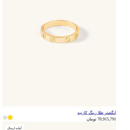
انگشتر طلا رینگ کارتیه
17,728,948
تومان
70,915,791
تومان
آماده ارسال