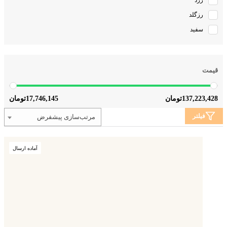
زرد
رزگلد
سفید
قیمت
17,746,145
137,223,428
تومان
تومان
فیلتر
مرتب‌سازی پیشفرض
آماده ارسال