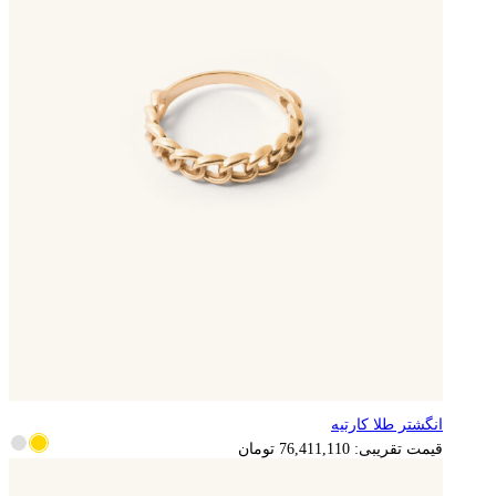
انگشتر طلا کارتیه
15,282,222
تومان
قیمت تقریبی:
76,411,110
تومان