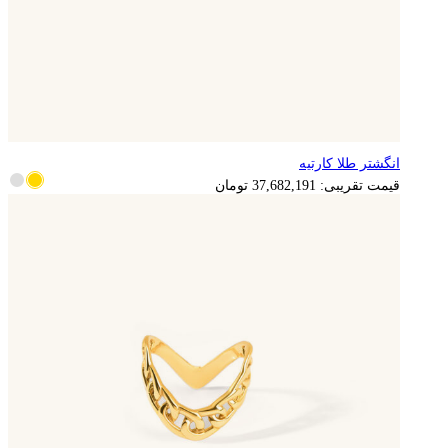
انگشتر طلا کارتیه
7,536,438
تومان
قیمت تقریبی:
37,682,191
تومان