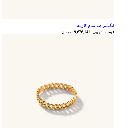
انگشتر طلا تمام کارتیه
3,925,228
تومان
قیمت تقریبی:
19,626,141
تومان