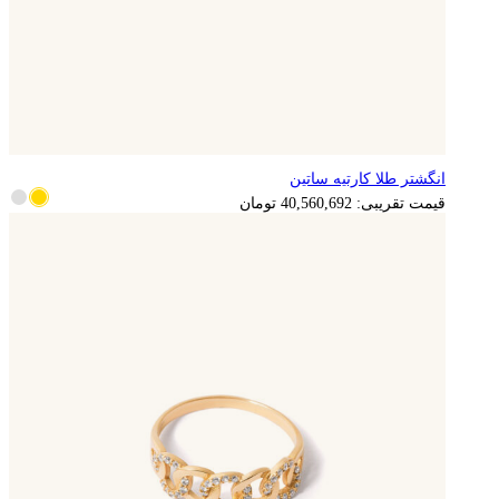
انگشتر طلا کارتیه ساتین
8,112,138
تومان
قیمت تقریبی:
40,560,692
تومان