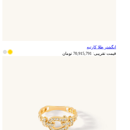
انگشتر طلا کارتیه
14,183,158
تومان
قیمت تقریبی:
70,915,791
تومان