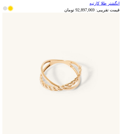
انگشتر طلا کارتیه
18,579,414
تومان
قیمت تقریبی:
92,897,069
تومان