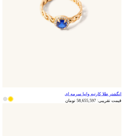
انگشتر طلا کارتیه وانیا سرمه ای
11,731,119
تومان
قیمت تقریبی:
58,655,597
تومان