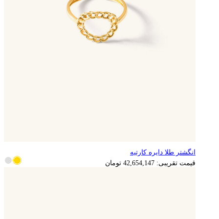
انگشتر طلا دایره کارتیه
8,530,829
تومان
قیمت تقریبی:
42,654,147
تومان