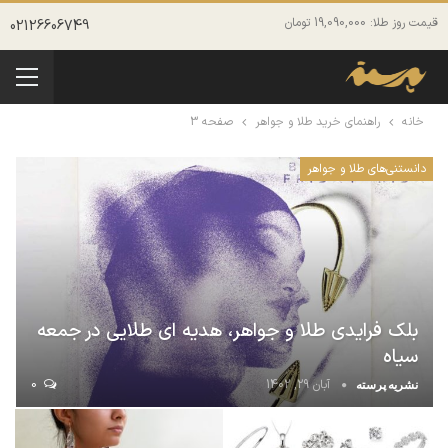
قیمت روز طلا: 19,090,000 تومان
02126606749
خانه
راهنمای خرید طلا و جواهر
صفحه 3
دانستنی‌های طلا و جواهر
بلک فرایدی طلا و جواهر، هدیه ای طلایی در جمعه
سیاه
آبان 29, 1402
0
نشریه پرسته