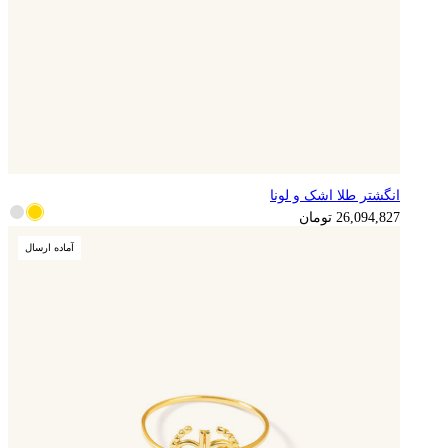
انگشتر طلا اشک و لونا
6,523,707
تومان
26,094,827
تومان
آماده ارسال