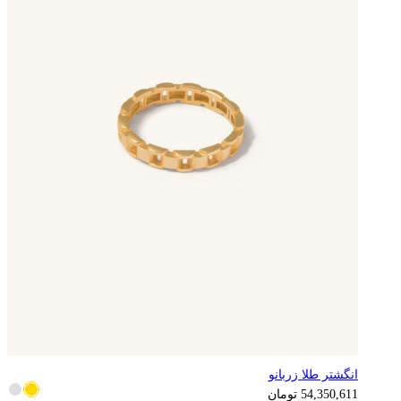
انگشتر طلا زربانو
13,587,653
تومان
54,350,611
تومان