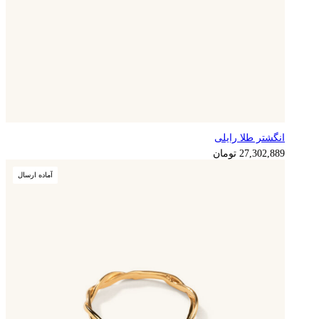
انگشتر طلا رایلی
27,302,889
تومان
آماده ارسال