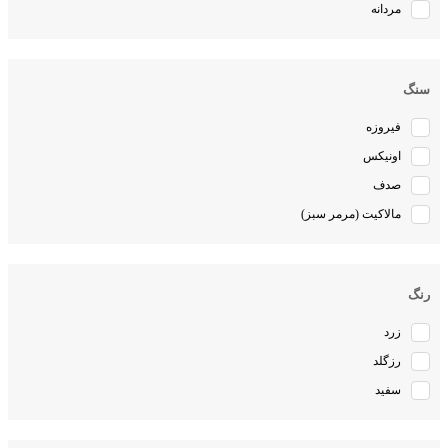
مردانه
سنگ
فیروزه
اونیکس
صدف
مالاکیت (مرمر سبز)
رنگ
زرد
رزگلد
سفید