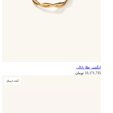
انگشتر طلا ناتالی
33,171,735
تومان
آماده ارسال