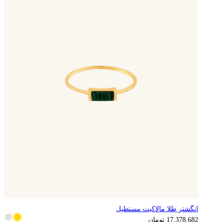
انگشتر طلا مالاکیت مستطیل
17,378,682
تومان