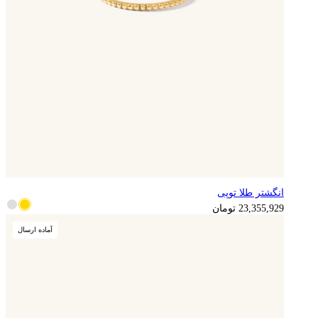
انگشتر طلا توپی
5,838,982
تومان
23,355,929
تومان
آماده ارسال