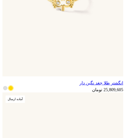
انگشتر طلا جغد نگین دار
6,452,401
تومان
25,809,605
تومان
آماده ارسال