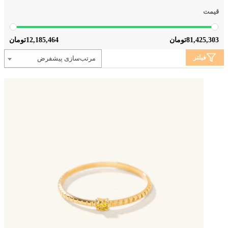
قیمت
12,185,464
81,425,303
تومان
تومان
فیلتر
مرتب‌سازی پیشفرض