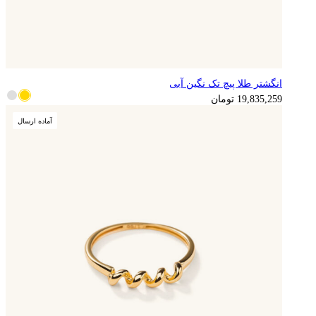
انگشتر طلا پیچ تک نگین آبی
4,958,815
تومان
19,835,259
تومان
آماده ارسال