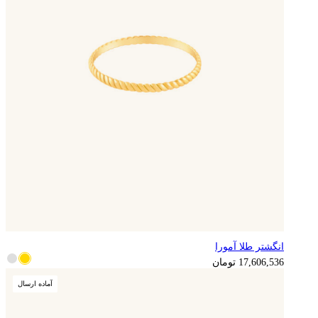
انگشتر طلا آمورا
17,606,536
تومان
آماده ارسال