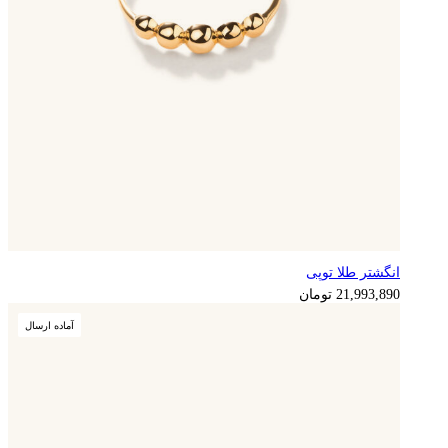
انگشتر طلا توپی
21,993,890
تومان
آماده ارسال