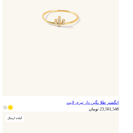
انگشتر طلا نگین دار تیری لایت
5,875,387
تومان
23,501,548
تومان
آماده ارسال