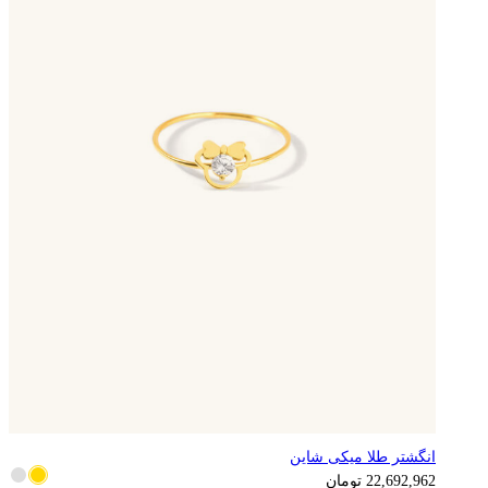
انگشتر طلا میکی شاین
5,673,241
تومان
22,692,962
تومان