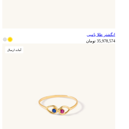
انگشتر طلا بامبی
8,994,644
تومان
35,978,574
تومان
آماده ارسال