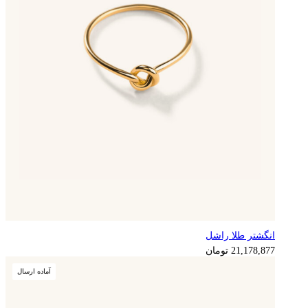
انگشتر طلا راشل
21,178,877
تومان
آماده ارسال