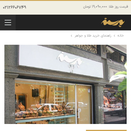
قیمت روز طلا: 19,090,000 تومان
02126606749
خانه
راهنمای خرید طلا و جواهر