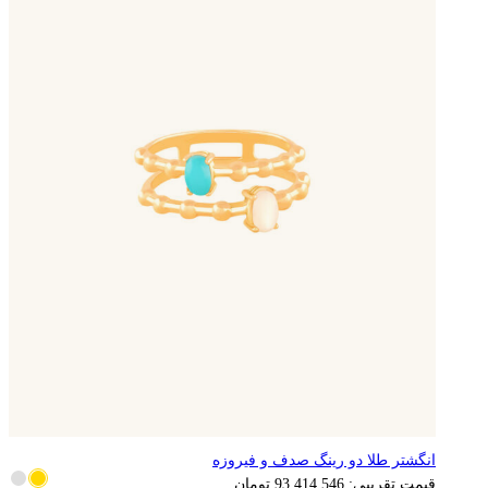
انگشتر طلا دو رینگ صدف و فیروزه
18,682,909
تومان
قیمت تقریبی:
93,414,546
تومان