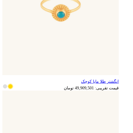
انگشتر طلا مایا کوچک
9,981,900
تومان
قیمت تقریبی:
49,909,501
تومان