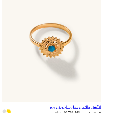
انگشتر طلا دایره طرحدار و فیروزه
14,153,089
تومان
قیمت تقریبی:
70,765,443
تومان