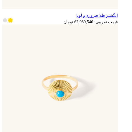
انگشتر طلا فیروزه و لونا
12,597,909
تومان
قیمت تقریبی:
62,989,546
تومان