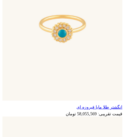
انگشتر طلا مایا فیروزه ای
11,611,114
تومان
قیمت تقریبی:
58,055,569
تومان