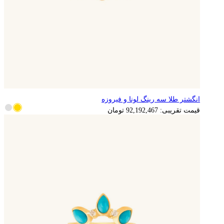
انگشتر طلا سه رینگ لونا و فیروزه
18,438,493
تومان
قیمت تقریبی:
92,192,467
تومان