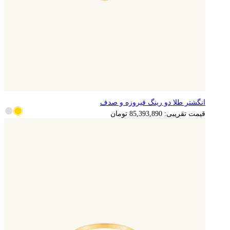
انگشتر طلا دو رینگ فیروزه و صدف
17,078,778
تومان
قیمت تقریبی:
85,393,890
تومان