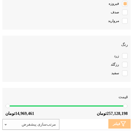
صدف
مروارید
رنگ
زرد
رزگلد
سفید
قیمت
14,969,461
257,128,198
تومان
تومان
فیلتر
مرتب‌سازی پیشفرض