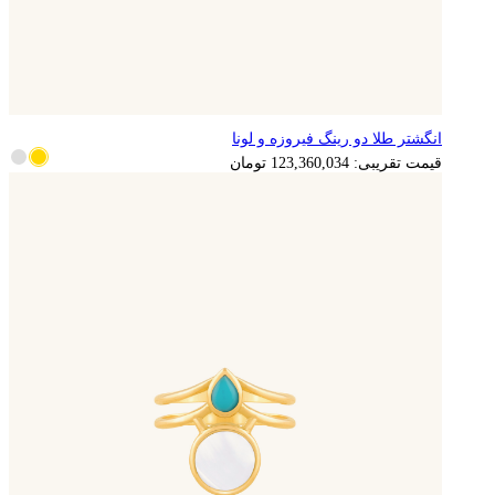
انگشتر طلا دو رینگ فیروزه و لونا
24,672,007
تومان
قیمت تقریبی:
123,360,034
تومان