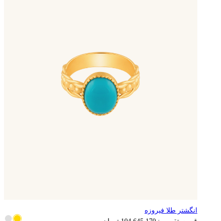
انگشتر طلا فیروزه
20,929,034
تومان
قیمت تقریبی:
104,645,170
تومان