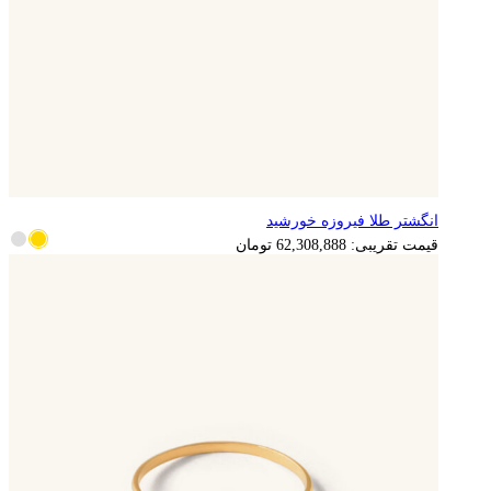
انگشتر طلا فیروزه خورشید
12,461,778
تومان
قیمت تقریبی:
62,308,888
تومان