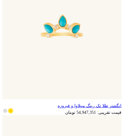
انگشتر طلا تک رینگ مینِلاوا و فیروزه
10,989,470
تومان
قیمت تقریبی:
54,947,351
تومان