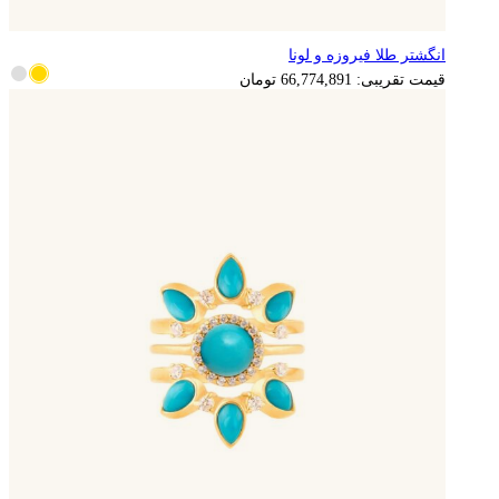
انگشتر طلا فیروزه و لونا
13,354,978
تومان
قیمت تقریبی:
66,774,891
تومان