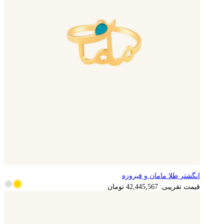
انگشتر طلا مامان و فیروزه
8,489,113
تومان
قیمت تقریبی:
42,445,567
تومان