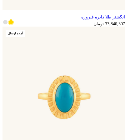
انگشتر طلا دایره فیروزه
8,460,077
تومان
33,840,307
تومان
آماده ارسال