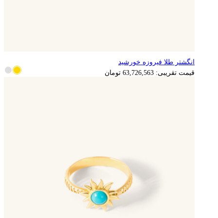
انگشتر طلا فیروزه خورشید
12,745,313
تومان
قیمت تقریبی:
63,726,563
تومان