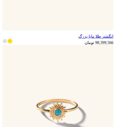
انگشتر طلا مایا بزرگ
24,599,892
تومان
98,399,566
تومان