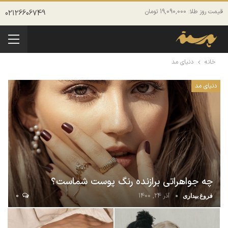
قیمت روز طلا: 19,090,000 تومان
02126606749
خانه
دنیای مد
دنیای مد
چه جواهراتی برازنده رنگ پوست شماست؟
آذر 24, 1400
0
فروغ بیداری