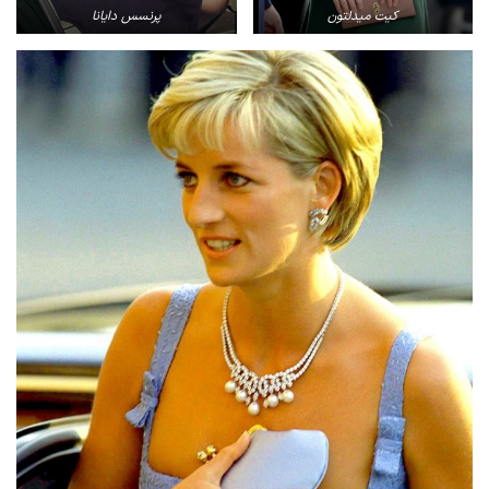
کیت میدلتون
پرنسس دایانا