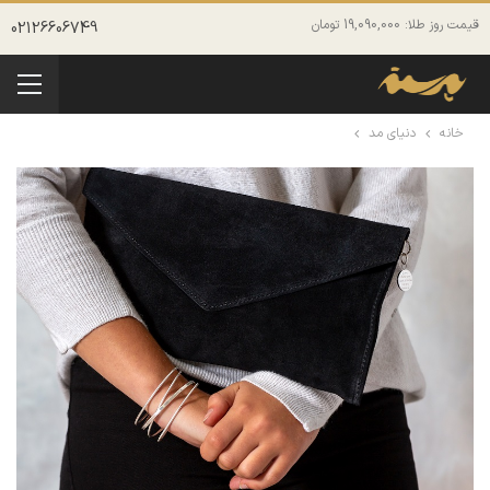
قیمت روز طلا: 19,090,000 تومان
02126606749
خانه
دنیای مد