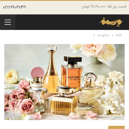
قیمت روز طلا: 19,090,000 تومان
02126606749
خانه
دنیای مد