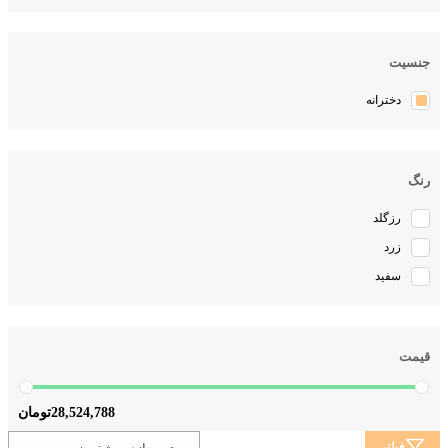
جنسیت
دخترانه
رنگ
رزگلد
زرد
سفید
قیمت
28,524,788
تومان
فیلتر