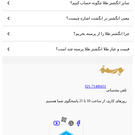
سایز انگشتر طلا چگونه حساب کنیم؟
تفاوت اصلی هم با هم دارند؛ اینکه
انگشتر دخترانه
به نسبت نمونه‌های زنانه،
ظریف‌تر است و طرح‌هایی برای آن‌ها در نظر گرفته می‌شود که با استایل دختران
معنی انگشتر در انگشت اشاره چیست؟
و بچه‌ها تناسب داشته باشد.
چرا انگشتر طلا را از پرسته بخریم؟
معرفی انواع طرح‌های انگشتر طلا دخترانه
قیمت و عیار طلا انگشتر طلا پرسته چند است؟
طرح انگشترهای بچه‌گانه با زنانه، تفاوت‌های اساسی دارد. به‌طور معمول این نوع
از انگشترها باید با استایل دختربچه‌ها یا دختران جوان هم‌خوانی داشته باشند:
انگشترهای فانتزی دخترانه: در طرح‌های فانتزی بر روی انگشتر از
021-71400431
طرح‌های کیتی، گربه، قلب، گل و.. استفاده می‌شود. این طرح‌ها معمولا
تلفن پشتیبانی
جذاب هستند و با سلایق دختران مطابقت دارند؛
روزهای کاری، از ساعت 10 تا 21 پاسخگوی شما هستیم
انگشتر دخترانه
اسپرت: دختران جوان همیشه به سراغ انگشترهای
اسپرت می‌روند، انگشتری که متناسب با سن و استایل آن‌ها باشد.
سادگی طرح‌های اسپرت موجب می‌شود تا دختران از این طرح‌ها در هر