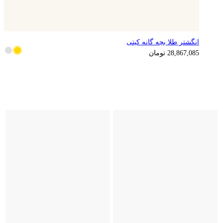
انگشتر طلا بچه گانه کیتی
7,216,771
تومان
28,867,085
تومان