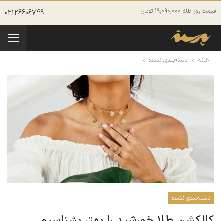
قیمت روز طلا: 19,090,000 تومان
02126606749
خانه
دسته‌بندی نشده
دسته‌بندی نشده
کالکشن طلا خورشید را بهتر بشناسیم