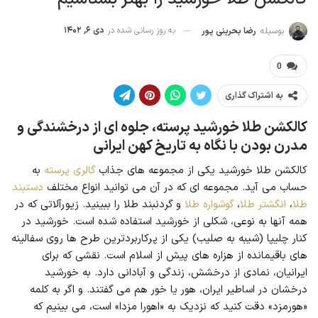
به روز رسانی شده در
دی ۶, ۱۴۰۲
بوسیله
رضا بحرینی پور
0
به اشتراک گذاری
کالکشن طلا خورشید پرسته، جلوه ای از درخشندگی و
مدرن بودن با نگاه به تاریخ کهن ایرانی
کالکشن طلا خورشید یکی از مجموعه های جذاب
گالری پرسته
به
حساب می آید. مجموعه ای که در آن می توانید انواع مختلف
دستبند
طلا
،
انگشتر طلا
،
گوشواره طلا
و گردنبند طلا را ببینید. زیورآلاتی که در
همه آنها به نوعی، شکلی از خورشید استفاده شده است. خورشید در
کنار چلیپا (شیبه به صلیب) یکی از پرکاربردترین طرح ها روی سفالینه
های باقیمانده از هزاره های پیش از اسلام است. نقشی که برای
ایرانیان، نمادی از درخشش، زندگی و آبادانی دارد. به خورشید
درخشان در اساطیر ایران، هور یا خور هم می گفتند. و اگر به کلمه
«هورمزد» دقت کنید که نزدیک به «اهورا مزدا» است، می بینیم که