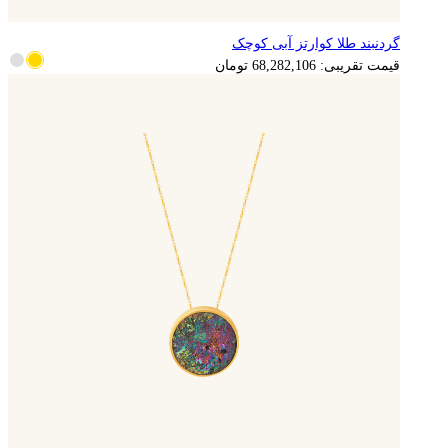
گردنبند طلا کوارتز آبی کوچک
13,656,421
تومان
قیمت تقریبی:
68,282,106
تومان