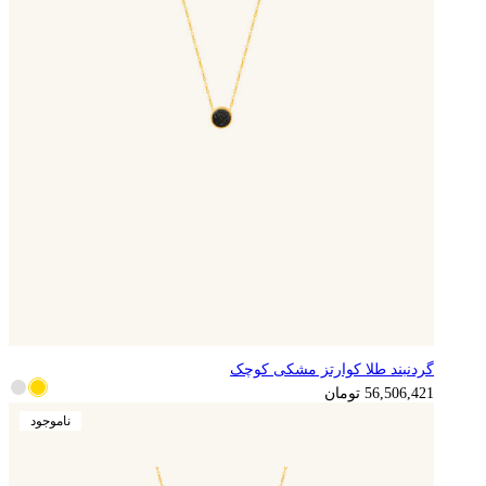
گردنبند طلا کوارتز مشکی کوچک
14,126,605
تومان
56,506,421
تومان
ناموجود