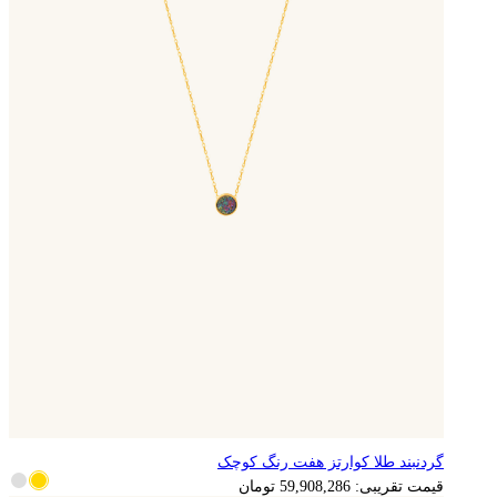
گردنبند طلا کوارتز هفت رنگ کوچک
11,981,657
تومان
قیمت تقریبی:
59,908,286
تومان