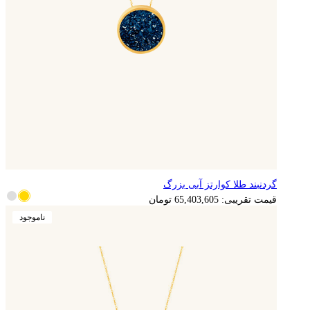
گردنبند طلا کوارتز آبی بزرگ
13,080,721
تومان
قیمت تقریبی:
65,403,605
تومان
ناموجود