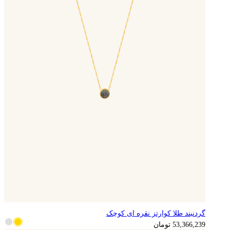
گردنبند طلا کوارتز نقره ای کوچک
13,341,560
تومان
53,366,239
تومان