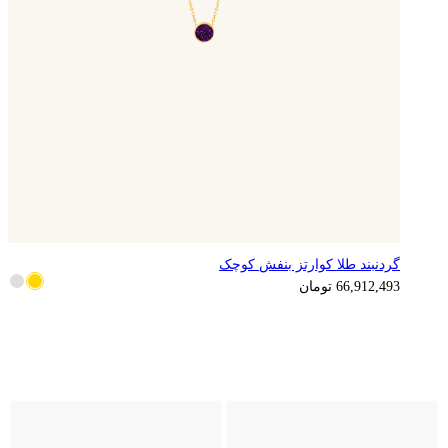
گردنبند طلا کوارتز بنفش کوچک
16,728,123
تومان
66,912,493
تومان