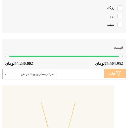
رزگلد
زرد
سفید
قیمت
54,230,002
75,504,952
تومان
تومان
فیلتر
مرتب‌سازی پیشفرض