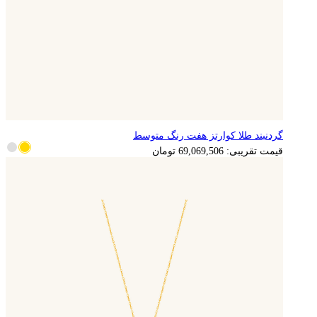
گردنبند طلا کوارتز هفت رنگ متوسط
13,813,901
تومان
قیمت تقریبی:
69,069,506
تومان