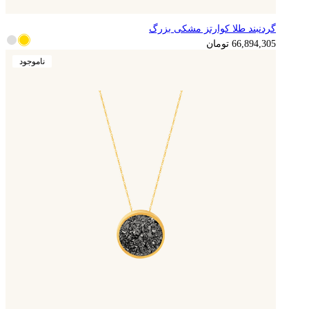
گردنبند طلا کوارتز مشکی بزرگ
16,723,576
تومان
66,894,305
تومان
ناموجود