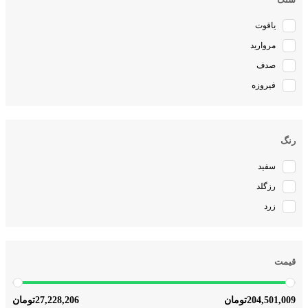
یاقوت
مروارید
صدف
فیروزه
رنگ
سفید
رزگلد
زرد
قیمت
27,228,206
204,501,009
تومان
تومان