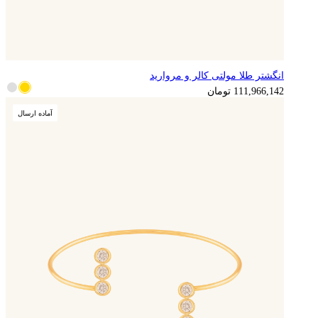
انگشتر طلا مولتی کالر و مروارید
111,966,142
تومان
آماده ارسال