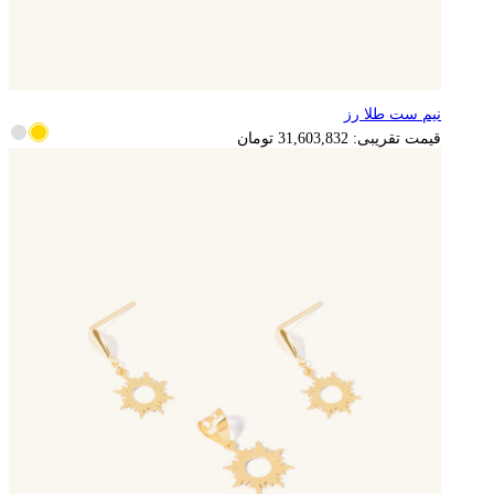
نیم ست طلا رز
6,320,766
تومان
قیمت تقریبی:
31,603,832
تومان