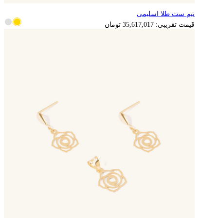
نیم ست طلا اسلیمی
7,123,403
تومان
قیمت تقریبی:
35,617,017
تومان