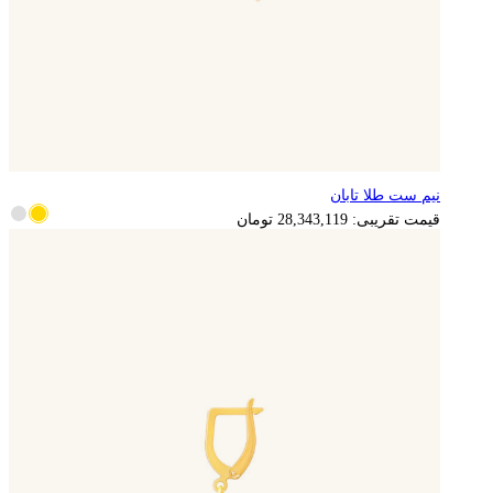
نیم ست طلا تابان
5,668,624
تومان
قیمت تقریبی:
28,343,119
تومان