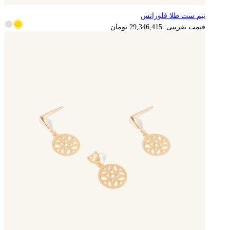
نیم ست طلا فلورانس
5,869,283
تومان
قیمت تقریبی:
29,346,415
تومان