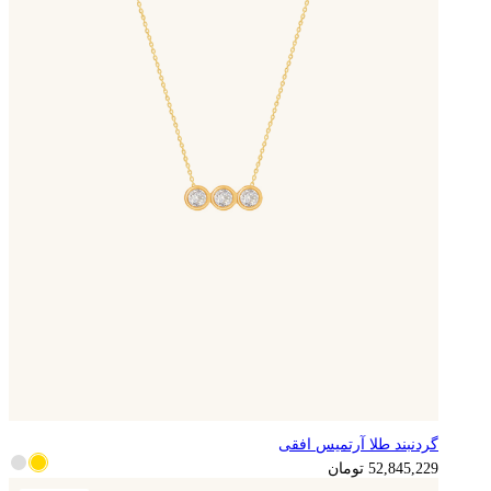
گردنبند طلا آرتمیس افقی
13,211,307
تومان
52,845,229
تومان
آماده ارسال