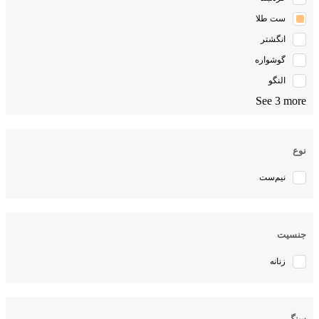
ست طلا
انگشتر
گوشواره
النگو
See 3 more
نوع
نیم‌ست
جنسیت
زنانه
سنگ