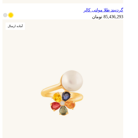
گردنبند طلا مولتی کالر
21,359,073
تومان
85,436,293
تومان
آماده ارسال