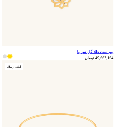
نیم ست طلا گل سرینا
12,415,791
تومان
49,663,164
تومان
آماده ارسال