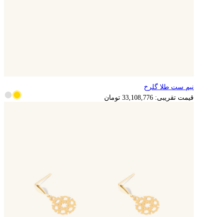
نیم ست طلا گلرخ
6,621,755
تومان
قیمت تقریبی:
33,108,776
تومان