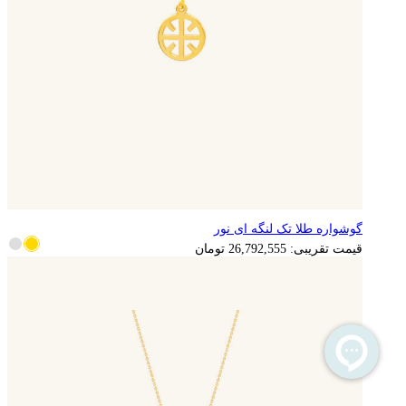
گوشواره طلا تک لنگه ای نور
5,358,511
تومان
قیمت تقریبی:
26,792,555
تومان