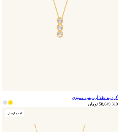
گردنبند طلا آرتمیس عمودی
14,662,328
تومان
58,649,310
تومان
آماده ارسال