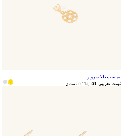
نیم ست طلا سروین
7,023,074
تومان
قیمت تقریبی:
35,115,368
تومان