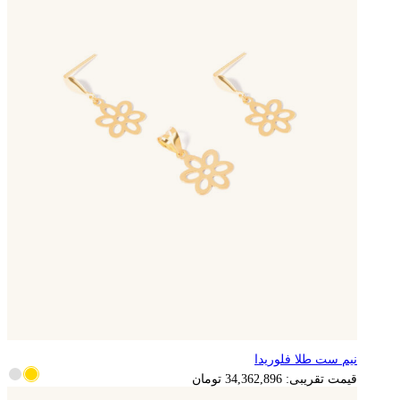
نیم ست طلا فلوریدا
6,872,579
تومان
قیمت تقریبی:
34,362,896
تومان