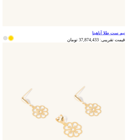
نیم ست طلا آناهیتا
7,574,887
تومان
قیمت تقریبی:
37,874,433
تومان