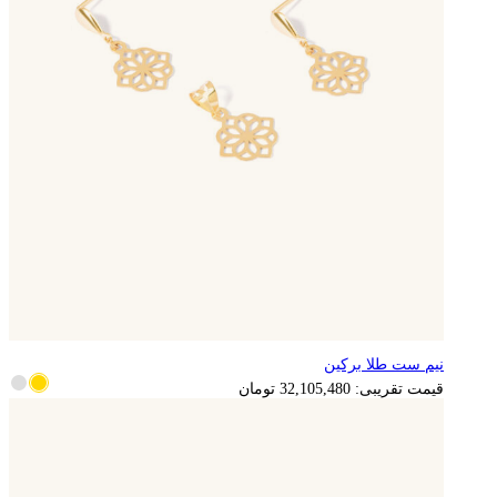
نیم ست طلا برکین
6,421,096
تومان
قیمت تقریبی:
32,105,480
تومان