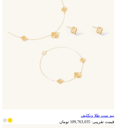
نیم ست طلا ونکلیف
21,952,607
تومان
قیمت تقریبی:
109,763,035
تومان