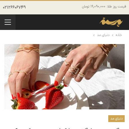
قیمت روز طلا: 19,090,000 تومان
02126606749
خانه
دنیای مد
دنیای مد