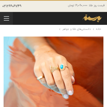
قیمت روز طلا: 19,090,000 تومان
02126606749
خانه
دانستنی‌های طلا و جواهر