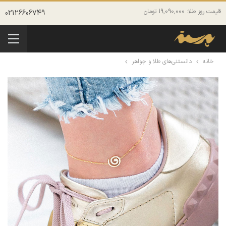
قیمت روز طلا: 19,090,000 تومان
02126606749
خانه
دانستنی‌های طلا و جواهر